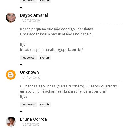
Responder
Excluir
Dayse Amaral
14/9/12 10:39
Desde pequena que não consigo usar tiaras.
E me acostumei a não usar nada no cabelo.
Bjo
http://dayseamaral.blogspot.com.br/
Responder
Excluir
Unknown
14/9/12 10:48
Guirlandas são lindas (tiaras também). Eu estou querendo
uma...o dificil é achar, né? Nunca achei para comprar
Bjos
Responder
Excluir
Bruna Correa
14/9/12 10:57