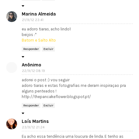
Marina Almeida
21/9/12 23:41
eu adoro tiaras, acho lindo1
beijos :*
Batom e Salto Alto
Responder
Excluir
Anônimo
22/9/12 08:19
adorei o post :) vou seguir
adoro tiaras e estas fotografias me deram inspiraçao pra
alguns penteados !
http://thepancakeflower.blogspot.pt/
Responder
Excluir
Laís Martins
23/9/12 21:24
Eu acho essa tendência uma loucura de linda. E tenho as