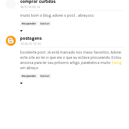
comprar curtidas
16/5/14 00:14
muito bom o blog, adorei o post .. abraçoss
Responder
Excluir
postagens
30/6/15 19:30
Excelente post. Já está marcado nos meus favoritos. Adorei
este site ao ler vi que era o que eu estava procurando, Estou
ansiosa para ler seu próximo artigo, parabéns.e muito
Swing
um abraço
Responder
Excluir