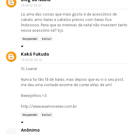
15/9/12 10:21
Lú, uma das coisas que mais gosto é de acessórios de
cabelo, amo tiaras e cabelos presos com tiaras fica
lindooooo. Pena que as meninas de natal não investem tanto
nesse acessório né? bjs
Responder
Excluir
Kaká Fukuda
15/9/12 20:15
Oi, Luana!
Nunca fui tão fã de tiaras, mas depois que eu vi o seu post,
me deu uma vontade enorme de correr atras de um!
Beeeijinhos <3
http://www.euamoverao.com.br
Responder
Excluir
Anônimo