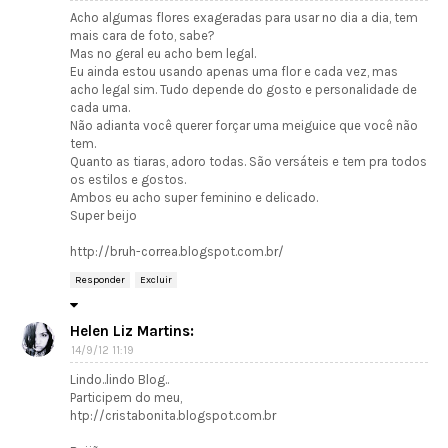
Acho algumas flores exageradas para usar no dia a dia, tem
mais cara de foto, sabe?
Mas no geral eu acho bem legal.
Eu ainda estou usando apenas uma flor e cada vez, mas
acho legal sim. Tudo depende do gosto e personalidade de
cada uma.
Não adianta você querer forçar uma meiguice que você não
tem.
Quanto as tiaras, adoro todas. São versáteis e tem pra todos
os estilos e gostos.
Ambos eu acho super feminino e delicado.
Super beijo
http://bruh-correa.blogspot.com.br/
Responder
Excluir
Helen Liz Martins:
14/9/12 11:19
Lindo..lindo Blog..
Participem do meu,
htp://cristabonita.blogspot.com.br