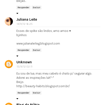
Beijão..
Responder
Excluir
Juliana Leite
14/9/12 16:25
Esses de spike são lindos, amo amoo ♥
bjinhos
www.julianaleiteg.blogspot.com
Responder
Excluir
Unknown
15/9/12 02:11
Eu sou de lua, mas meu cabelo é chato p/ segurar algo.
Adorei as inspirações luh*-*
Beijo.
http://beauty-habits.blogspot.com.br/
Responder
Excluir
Blog da Núbia