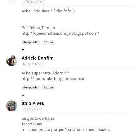
15/9/12 22:00
Acho lindo tiara *-* tão fofo :)
Beij:*nhos, Tamara
http://queesmalteusohoje.blogspot.com/
Responder
Excluir
Adriele Bonfim
16/9/12 12:25
Acho super cute. Adoro *-*
http://tudoofake.blogspot.com.br
Responder
Excluir
Ítala Alves
17/9/12 07:17
Eu gosto de tiaras
tenho duas
mas uso pouco porque "bate" com meus óculos