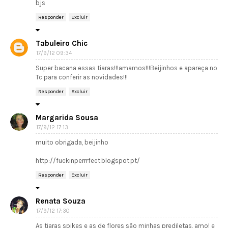
bjs
Responder
Excluir
Tabuleiro Chic
17/9/12 09:34
Super bacana essas tiaras!!!amamos!!!Beijinhos e apareça no
Tc para conferir as novidades!!!
Responder
Excluir
Margarida Sousa
17/9/12 17:13
muito obrigada, beijinho
http://fuckinperrrfect.blogspot.pt/
Responder
Excluir
Renata Souza
17/9/12 17:30
As tiaras spikes e as de flores são minhas prediletas, amo! e