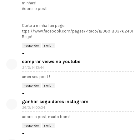
minhas!
Adorei o post!
Curte a minha fan page:
ttps://www.facebook.com/pages/Pitaco/129891803762491
Beijo!
Responder
Excluir
comprar views no youtube
24/2/14 13:44
amei seu post !
Responder
Excluir
ganhar seguidores instagram
26/3/14 00:04
adorei o post, muito bom!
Responder
Excluir