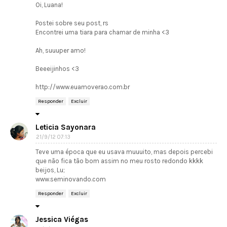
Oi, Luana!
Postei sobre seu post, rs
Encontrei uma tiara para chamar de minha <3
Ah, suuuper amo!
Beeeijinhos <3
http://www.euamoverao.com.br
Responder
Excluir
Leticia Sayonara
21/9/12 07:13
Teve uma época que eu usava muuuito, mas depois percebi
que não fica tão bom assim no meu rosto redondo kkkk
beijos, Lu;
www.seminovando.com
Responder
Excluir
Jessica Viégas