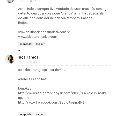
21/9/12 16:57
Acho lindo e sempre tive vontade de usar, mas não consigo,
detesto qualquer coisa que "prenda" a minha cabeça, além
do quê fico com dor de cabeça também. Hahaha.
Beijos.
www.deliriosdeconsumista.com.br
www.ddcstore.tanlup.com
Responder
Excluir
siça ramos
21/9/12 18:50
eu acho uma graça usar tiaras.....
adorei as escolhas
beijokas
http://www.estilopropriobysir.com/2012/09/koloss-make-
up.html
http://www.facebook.com/EstiloProprioBySir
Responder
Excluir