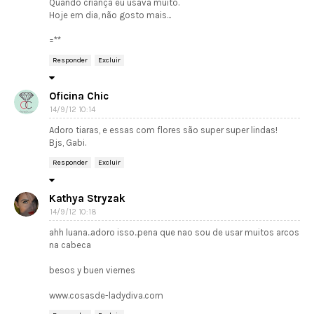
Quando criança eu usava muito.
Hoje em dia, não gosto mais...
=**
Responder
Excluir
Oficina Chic
14/9/12 10:14
Adoro tiaras, e essas com flores são super super lindas!
Bjs, Gabi.
Responder
Excluir
Kathya Stryzak
14/9/12 10:18
ahh luana..adoro isso..pena que nao sou de usar muitos arcos
na cabeca
besos y buen viernes
www.cosasde-ladydiva.com