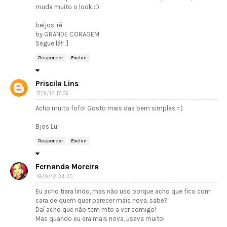
muda muito o look :D
beijos, rê
by GRANDE CORAGEM
Segue lá!! :]
Responder
Excluir
Priscila Lins
17/9/12 17:36
Acho muito fofo! Gosto mais das bem simples =)
Bjos Lu!
Responder
Excluir
Fernanda Moreira
18/9/12 04:35
Eu acho tiara lindo, mas não uso porque acho que fico com
cara de quem quer parecer mais nova, sabe?
Daí acho que não tem mto a ver comigo!
Mas quando eu era mais nova, usava muito!