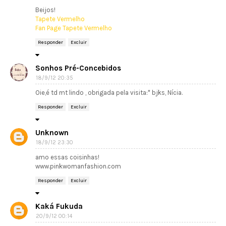
Beijos!
Tapete Vermelho
Fan Page Tapete Vermelho
Responder
Excluir
Sonhos Pré-Concebidos
18/9/12 20:35
Oie,é td mt lindo , obrigada pela visita:* bjks, Nícia.
Responder
Excluir
Unknown
18/9/12 23:30
amo essas coisinhas!
www.pinkwomanfashion.com
Responder
Excluir
Kaká Fukuda
20/9/12 00:14