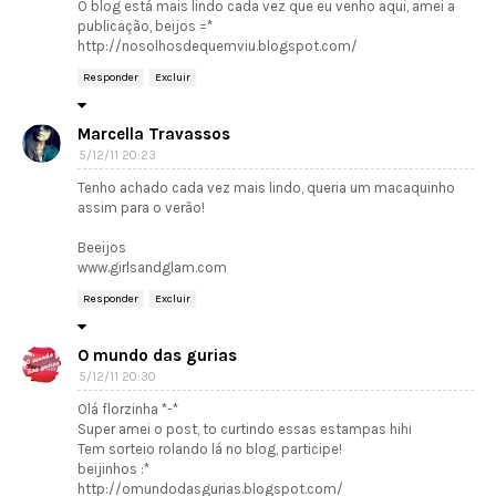
O blog está mais lindo cada vez que eu venho aqui, amei a
publicação, beijos =*
http://nosolhosdequemviu.blogspot.com/
Responder
Excluir
Marcella Travassos
5/12/11 20:23
Tenho achado cada vez mais lindo, queria um macaquinho
assim para o verão!
Beeijos
www.girlsandglam.com
Responder
Excluir
O mundo das gurias
5/12/11 20:30
Olá florzinha *-*
Super amei o post, to curtindo essas estampas hihi
Tem sorteio rolando lá no blog, participe!
beijinhos :*
http://omundodasgurias.blogspot.com/