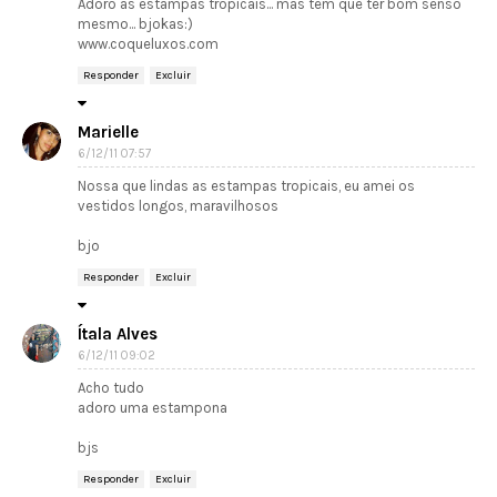
Adoro as estampas tropicais... mas tem que ter bom senso
mesmo... bjokas:)
www.coqueluxos.com
Responder
Excluir
Marielle
6/12/11 07:57
Nossa que lindas as estampas tropicais, eu amei os
vestidos longos, maravilhosos
bjo
Responder
Excluir
Ítala Alves
6/12/11 09:02
Acho tudo
adoro uma estampona
bjs
Responder
Excluir