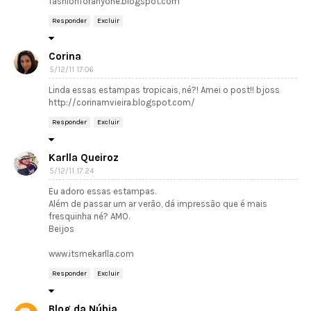
fashionforanyone.blogspot.com
Responder
Excluir
Corina
5/12/11 17:06
Linda essas estampas tropicais, né?! Amei o post!! bjoss
http://corinamvieira.blogspot.com/
Responder
Excluir
Karlla Queiroz
5/12/11 17:24
Eu adoro essas estampas.
Além de passar um ar verão, dá impressão que é mais
fresquinha né? AMO.
Beijos
www.itsmekarlla.com
Responder
Excluir
Blog da Núbia