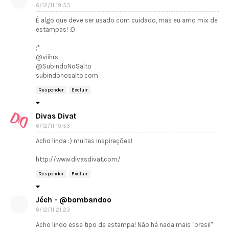
6/12/11 19:53
É algo que deve ser usado com cuidado, mas eu amo mix de
estampas! :D
;*
@viihrs
@SubindoNoSalto
subindonosalto.com
Responder
Excluir
Divas Divat
6/12/11 19:53
Acho linda :) muitas inspirações!
http://www.divasdivat.com/
Responder
Excluir
Jéeh - @bombandoo
6/12/11 21:23
Acho lindo esse tipo de estampa! Não há nada mais "brasil"