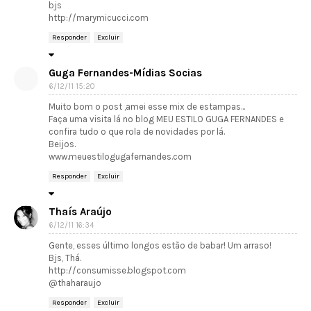
bjs
http://marymicucci.com
Responder
Excluir
Guga Fernandes-Mídias Socias
6/12/11 15:20
Muito bom o post ,amei esse mix de estampas...
Faça uma visita lá no blog MEU ESTILO GUGA FERNANDES e
confira tudo o que rola de novidades por lá.
Beijos.
www.meuestilogugafernandes.com
Responder
Excluir
Thaís Araújo
6/12/11 16:34
Gente, esses último longos estão de babar! Um arraso!
Bjs, Thá.
http://consumisse.blogspot.com
@thaharaujo
Responder
Excluir