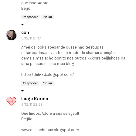
que isso. Adoro!
Beijo
Responder
Excluir
cah
6/12/11 21:47
Amei os looks apesar de quase nao ter roupas
estampadas..as vzs tenho medo de chamar atenção
demais..mas acho bonito nos outros kkkrsrs beijinhoss da
uma passadinha no meu blog
http://thih-xd.blogspot.com/
Responder
Excluir
Liege Karina
6/12/11 22:32
Que lindos. Adore a sua seleção!!
Beijão!
www.dicasebijoux.blogspot.com