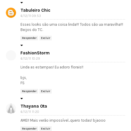
Tabuleiro Chic
6/12/11 09:53
Esses looks são uma coisa linda!!! Todos são ua maravilha!!!
Beijos do TC.
Responder
Excluir
FashionStorm
6/12/11 10:29
Linda as estampas! Eu adoro florais!!
bjs,
FS
Responder
Excluir
Thayana Ota
6/12/11 11:20
AMEI! Mais verão impossível...quero todas! bjaooo
Responder
Excluir