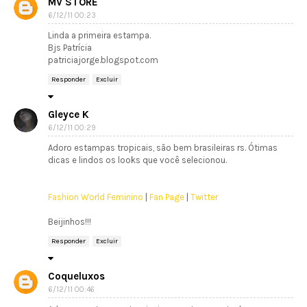
MV STORE
6/12/11 00:23
Linda a primeira estampa.
Bjs Patrícia
patriciajorge.blogspot.com
Responder
Excluir
Gleyce K
6/12/11 00:29
Adoro estampas tropicais, são bem brasileiras rs. Ótimas
dicas e lindos os looks que você selecionou.
Fashion World Feminino
|
Fan Page
|
Twitter
Beijinhos!!!
Responder
Excluir
Coqueluxos
6/12/11 00:46