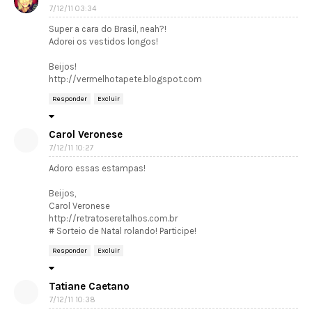
7/12/11 03:34
Super a cara do Brasil, neah?!
Adorei os vestidos longos!
Beijos!
http://vermelhotapete.blogspot.com
Responder
Excluir
Carol Veronese
7/12/11 10:27
Adoro essas estampas!
Beijos,
Carol Veronese
http://retratoseretalhos.com.br
# Sorteio de Natal rolando! Participe!
Responder
Excluir
Tatiane Caetano
7/12/11 10:38