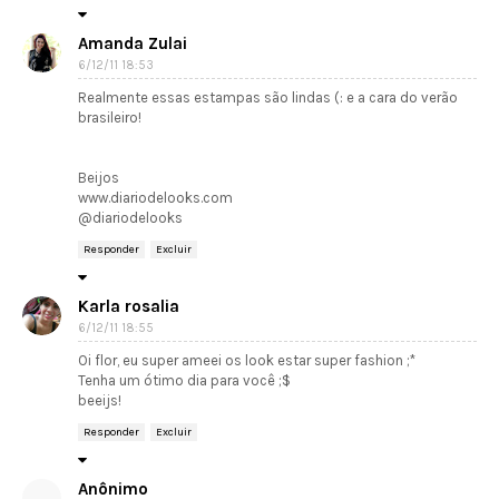
Amanda Zulai
6/12/11 18:53
Realmente essas estampas são lindas (: e a cara do verão
brasileiro!
Beijos
www.diariodelooks.com
@diariodelooks
Responder
Excluir
Karla rosalia
6/12/11 18:55
Oi flor, eu super ameei os look estar super fashion ;*
Tenha um ótimo dia para você ;$
beeijs!
Responder
Excluir
Anônimo