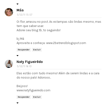
Máa
5/12/11 15:57
Oi flor, arrasou no post. As estampas são lindas mesmo, mas
tem que saber usar.
Adorei seu blog tb, to seguindo!
bj Má
Aproveite e conheça: www.2betrend.blogspot.com
Responder
Excluir
Naty Figueirêdo
5/12/11 16:10
Elas estão com tudo mesmo! Além de serem lindas e a cara
do nosso país! Adorooo..
Beijoss!
www.natyfigueiredo.com
Responder
Excluir