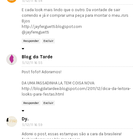
5/12/11 16:54
E cada look mais lindo que o outro. Da vontade de sair
correndo e já ir comprar uma peça para montar o meu...rsrs
Bjos
http://jayferguetti.blogspot.com
@jayfereguetti
Responder
Excluir
Blog da Tarde
5/12/11 16:55
Post fofo!! Adoramos!
DA UMA PASSADINHA LA, TEM COISA NOVA:
http://blogdatardee.blogspot.com/2011/12/dica-da-leitora-
looks-para-festas.html
Responder
Excluir
Dy.
5/12/11 16:59
Adorei o post, essas estampas são a cara da brasileira!