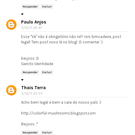
Responder
Excluir
Paulo Anjos
5/12/11 20:47
Esse "Vá" não é obrigatório não né? rsrs brincadeira, post
legal! Tem post novo lá no blog! ;D comenta! :)
beijoos ;D
Garoto Identidade
Responder
Excluir
Thais Terra
5/12/11 20:55
Acho bem legal e bem a cara do nosso país :)
http://colorful-mushrooms.blogspot.com
Beijoos ;*
Responder
Excluir