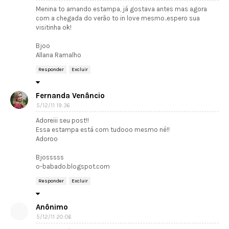
Menina to amando estampa, já gostava antes mas agora
com a chegada do verão to in love mesmo..espero sua
visitinha ok!
Bjoo
Allana Ramalho
Responder
Excluir
Fernanda Venâncio
5/12/11 19:36
Adoreiii seu post!!
Essa estampa está com tudooo mesmo né!!
Adoroo
Bjosssss
o-babado.blogspot.com
Responder
Excluir
Anônimo
5/12/11 20:06