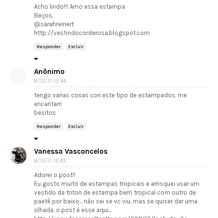
Acho lindo!!! Amo essa estampa
Beijos,
@sarahreinert
http://vestindocorderosa.blogspot.com
Responder
Excluir
Anônimo
6/12/11 13:44
tengo varias cosas con este tipo de estampados, me
encantan!
besitos
Responder
Excluir
Vanessa Vasconcelos
6/12/11 13:45
Adorei o post!!
Eu gosto muito de estampas tropicais e arrisquei usar um
vestido da triton de estampa bem tropical com outro de
paetê por baixo... não sei se vc viu, mas se quiser dar uma
olhada, o post é esse aqui...