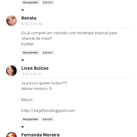
Responder
Excluir
Renata
6/12/11 23:56
Eu já comprei um vestido com estampa tropical para
chamar de meu!!!
bjokas
Responder
Excluir
Livea Bulcao
7/12/11 00:10
Ja posso querer todos?!?
Adorei mesmo :D
Beijos
http://trajefino.blogspot.com
Responder
Excluir
Fernanda Moreira