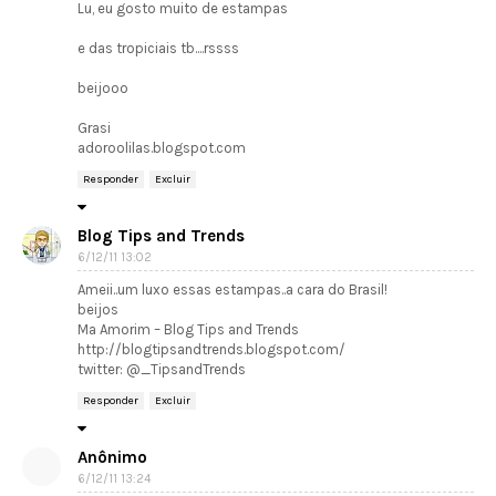
Lu, eu gosto muito de estampas
e das tropiciais tb....rssss
beijooo
Grasi
adoroolilas.blogspot.com
Responder
Excluir
Blog Tips and Trends
6/12/11 13:02
Ameii..um luxo essas estampas..a cara do Brasil!
beijos
Ma Amorim – Blog Tips and Trends
http://blogtipsandtrends.blogspot.com/
twitter: @_TipsandTrends
Responder
Excluir
Anônimo
6/12/11 13:24