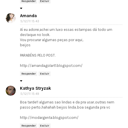
Responder
Excluir
Amanda
5/12/11 15:43
Aí eu adorei,achei um luxo essas estampas dá todo um
destaque no look.
Vou procurar algumas peças por aqui,.
beijos
PARABÉNS PELO POST.
http://amandagolart1.blogspot.com/
Responder
Excluir
Kathya Stryzak
5/12/11 15:49
Boa tarde!1 algumas sao lindas e da pra usar..outras nem
passo perto..hahahah beijos linda..boa segunda pra vc
http://modargenta.blogspot.com/
Responder
Excluir