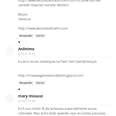
http://www.decoresaltoalto.com/2011/12/look-do-dia-
vestido-tropical-vestido-de.html
Beijos
Vanessa
http://www.decoresaltoalto.com
Responder
Excluir
Anônimo
6/12/11 14:30
Eu amo essas estampas,na Farm tem bastante,bjus
http://maquiagemeesmalte.blogspot.com
Responder
Excluir
mary micucci
6/12/11 14:58
Eu ñ sou muito fã de estampa especialmente essas
coloridas. Mas acho lindo quando vejo na outras pessoas.