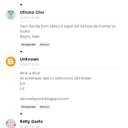
Oficina Chic
5/12/11 21:20
Sem dúvida bom senso é super útil na hora de montar os
looks!
Beijos, Gabi
Responder
Excluir
Unknown
5/12/11 21:25
Amei a dica!
As estampas que vc selecionou são lindas.
bjs
Liz
descedoponei.blogspot.com
Responder
Excluir
Betty Gaeta
5/12/11 21:34