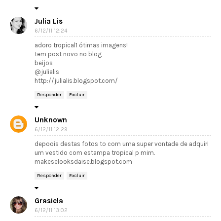
Julia Lis
6/12/11 12:24
adoro tropical1 ótimas imagens!
tem post novo no blog
beijos
@julialis
http://julialis.blogspot.com/
Responder
Excluir
Unknown
6/12/11 12:29
depoois destas fotos to com uma super vontade de adquiri
um vestido com estampa tropical p mim.
makeselooksdaise.blogspot.com
Responder
Excluir
Grasiela
6/12/11 13:02