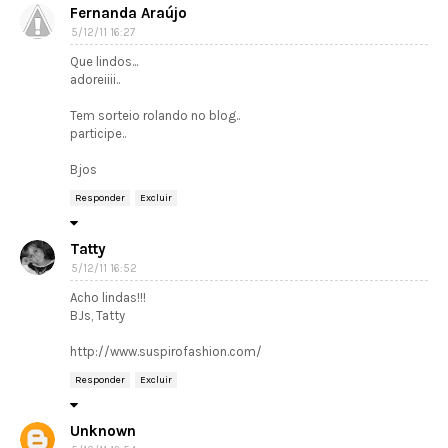
Fernanda Araújo
5/12/11 16:27
Que lindos...
adoreiiii..
Tem sorteio rolando no blog..
participe..
Bjos
Responder
Excluir
Tatty
5/12/11 16:52
Acho lindas!!!
BJs, Tatty
http://www.suspirofashion.com/
Responder
Excluir
Unknown