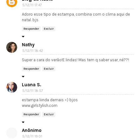
5/12/11 17:47
Adoro esse tipo de estampa, combina com o clima aqui de
natal. bjs
Responder
Excluir
Nathy
5/12/11 18:42
Super a cara do verão!E lindas! Mas tem q saber usar, né??!
Responder
Excluir
Luana S.
5/12/11 18:57
estampa liinda demais =) bjos
www.girlstylish.com
Responder
Excluir
Anônimo
5/12/11 19:01