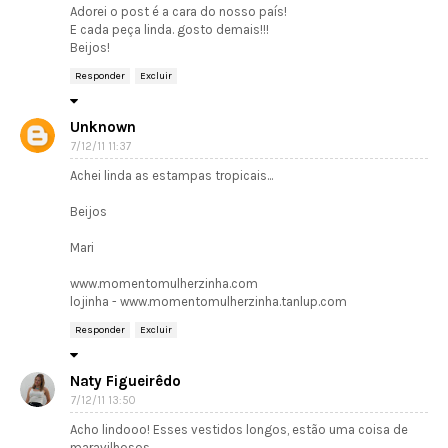
Adorei o post é a cara do nosso país!
E cada peça linda. gosto demais!!!
Beijos!
Responder
Excluir
Unknown
7/12/11 11:37
Achei linda as estampas tropicais...
Beijos
Mari
www.momentomulherzinha.com
lojinha - www.momentomulherzinha.tanlup.com
Responder
Excluir
Naty Figueirêdo
7/12/11 13:50
Acho lindooo! Esses vestidos longos, estão uma coisa de
maravilhosos..