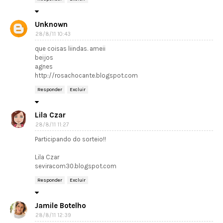
Unknown
28/8/11 10:43
que coisas liindas. ameii
beijos
agnes
http://rosachocante.blogspot.com
Responder
Excluir
Lila Czar
28/8/11 11:27
Participando do sorteio!!
Lila Czar
seviracom30.blogspot.com
Responder
Excluir
Jamile Botelho
28/8/11 12:39