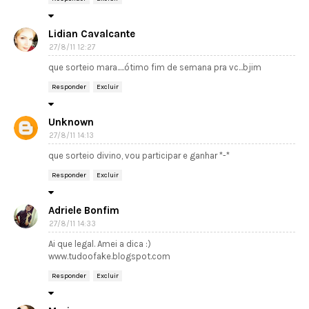
Lidian Cavalcante
27/8/11 12:27
que sorteio mara.....ótimo fim de semana pra vc...bjim
Responder
Excluir
Unknown
27/8/11 14:13
que sorteio divino, vou participar e ganhar *-*
Responder
Excluir
Adriele Bonfim
27/8/11 14:33
Ai que legal. Amei a dica :)
www.tudoofake.blogspot.com
Responder
Excluir