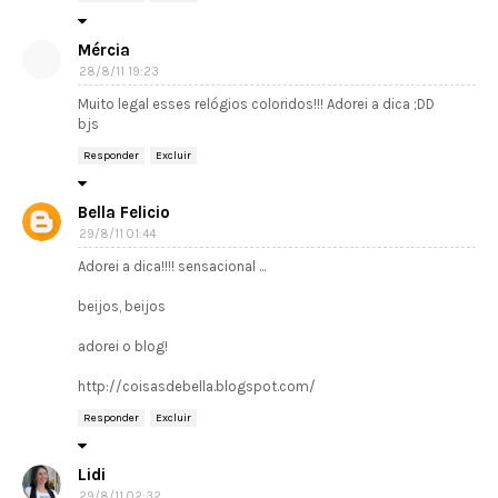
Mércia
28/8/11 19:23
Muito legal esses relógios coloridos!!! Adorei a dica ;DD
bjs
Responder
Excluir
Bella Felicio
29/8/11 01:44
Adorei a dica!!!! sensacional ...
beijos, beijos
adorei o blog!
http://coisasdebella.blogspot.com/
Responder
Excluir
Lidi
29/8/11 02:32