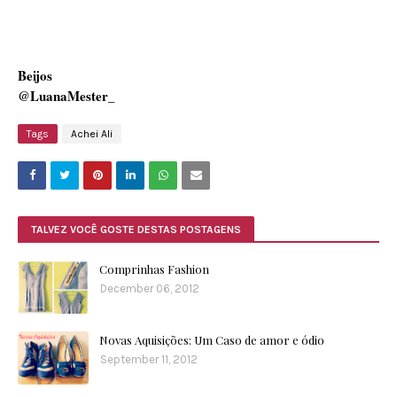
Beijos
@LuanaMester_
Tags
Achei Ali
TALVEZ VOCÊ GOSTE DESTAS POSTAGENS
Comprinhas Fashion
December 06, 2012
Novas Aquisições: Um Caso de amor e ódio
September 11, 2012