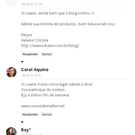
26/8/11 10:58
Oi Luana... ainda bem que o blog voltou =)
Adorei sua listinha de produtos... bem básica neh rsss
Beijos
Helaine Cristina
http://www.sibalen.com.br/blog/
Responder
Excluir
Carol Aquino
26/8/11 13:11
Oi Luana, muita coisa legal, adorei a dica!
Vou participar do sorteio.
Bjs e ótimo fim de semana.
www.coisasdemulher.net
Responder
Excluir
Ray*