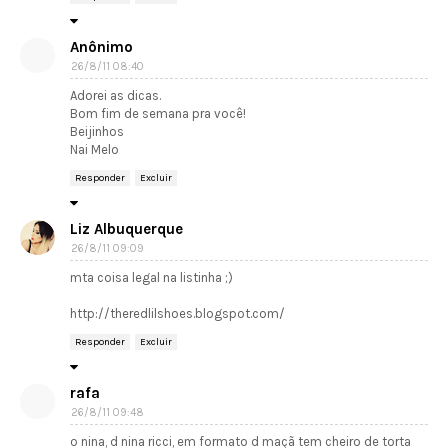
Anônimo
26/8/11 08:40
Adorei as dicas.
Bom fim de semana pra você!
Beijinhos
Nai Melo
Responder
Excluir
Liz Albuquerque
26/8/11 09:09
mta coisa legal na listinha ;)
http://theredlilshoes.blogspot.com/
Responder
Excluir
rafa
26/8/11 09:48
o nina, d nina ricci, em formato d maçã tem cheiro de torta