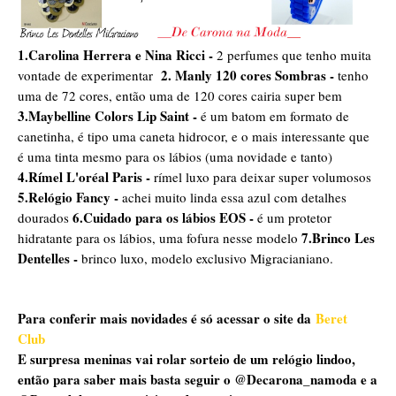
1.Carolina Herrera e Nina Ricci -
2 perfumes que tenho muita
2. Manly 120 cores Sombras -
vontade de experimentar
tenho
uma de 72 cores, então uma de 120 cores cairia super bem
3.Maybelline Colors Lip Saint -
é um batom em formato de
canetinha, é tipo uma caneta hidrocor, e o mais interessante que
é uma tinta mesmo para os lábios (uma novidade e tanto)
4.Rímel L'oréal Paris -
rímel luxo para deixar super volumosos
5.Relógio Fancy -
achei muito linda essa azul com detalhes
6.Cuidado para os lábios EOS -
dourados
é um protetor
7.Brinco Les
hidratante para os lábios, uma fofura nesse modelo
Dentelles -
brinco luxo, modelo exclusivo Migracianiano.
Para conferir mais novidades é só acessar o site da
Beret
Club
E surpresa meninas vai rolar sorteio de um relógio lindoo,
então para saber mais basta seguir o @Decarona_namoda e a