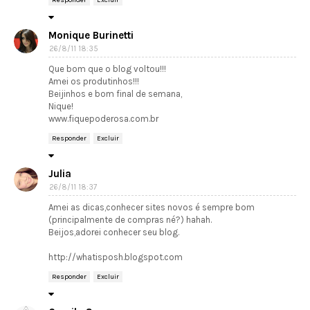
Responder
Excluir
Monique Burinetti
26/8/11 18:35
Que bom que o blog voltou!!!
Amei os produtinhos!!!
Beijinhos e bom final de semana,
Nique!
www.fiquepoderosa.com.br
Responder
Excluir
Julia
26/8/11 18:37
Amei as dicas,conhecer sites novos é sempre bom
(principalmente de compras né?) hahah.
Beijos,adorei conhecer seu blog.
http://whatisposh.blogspot.com
Responder
Excluir