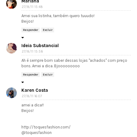
Mariana
27/8/11 15:48
Amei sua listinha, também quero tuuudo!
Beijos!
Responder
Excluir
Ideia Substancial
27/8/11 15:58
Ah é sempre bom saber dessas lojas "achados" com preço
bons. Amei a dica. Bjooooooooo
Responder
Excluir
Karen Costa
27/8/11 16:07
amei a dica!!
Beijos!
http://toquesfashion.com/
@toquesfashion