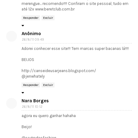
merengue... recomendo!!!! Confiram o site pessoal, tudo em
até 12x www.beretclub.com.br
Responder
Excluir
Anônimo
26/8/11 09:49
Adorei conhecer esse site!!! Tem marcas super bacanas lá!!!!
BEIJOS
http://canseideusarjeans.blogspot.com/
@jenwhately
Responder
Excluir
Nara Borges
26/8/11 10:12
agora eu quero ganhar hahaha
Beijo!
@segredosfashion