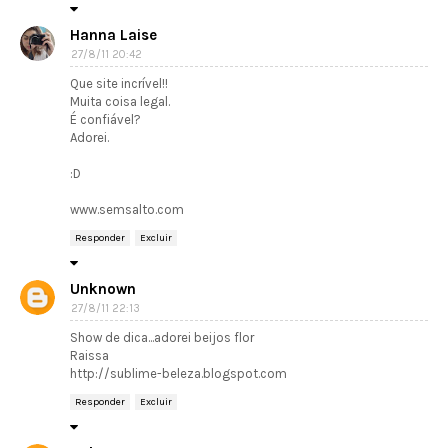
Hanna Laise
27/8/11 20:42
Que site incrível!!
Muita coisa legal.
É confiável?
Adorei.
:D
www.semsalto.com
Responder
Excluir
Unknown
27/8/11 22:13
Show de dica...adorei beijos flor
Raissa
http://sublime-beleza.blogspot.com
Responder
Excluir