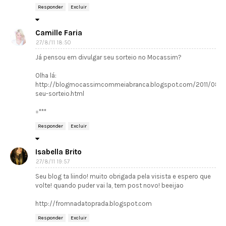
Responder
Excluir
Camille Faria
27/8/11 18:50
Já pensou em divulgar seu sorteio no Mocassim?
Olha lá:
http://blogmocassimcommeiabranca.blogspot.com/2011/08/d
seu-sorteio.html
=***
Responder
Excluir
Isabella Brito
27/8/11 19:57
Seu blog ta liindo! muito obrigada pela visista e espero que
volte! quando puder vai la, tem post novo! beeijao
http://fromnadatoprada.blogspot.com
Responder
Excluir