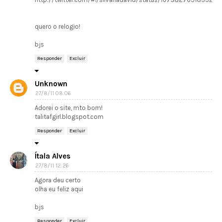
quero o relogio!
bjs
Responder
Excluir
Unknown
27/8/11 08:06
Adorei o site, mto bom!
talitafgirl.blogspot.com
Responder
Excluir
Ítala Alves
27/8/11 12:26
Agora deu certo
olha eu feliz aqui
bjs
Responder
Excluir