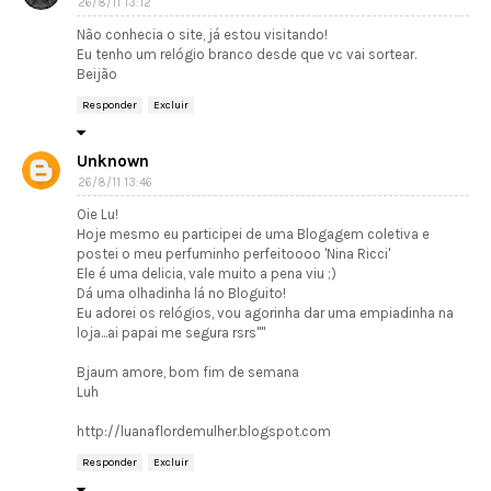
26/8/11 13:12
Não conhecia o site, já estou visitando!
Eu tenho um relógio branco desde que vc vai sortear.
Beijão
Responder
Excluir
Unknown
26/8/11 13:46
Oie Lu!
Hoje mesmo eu participei de uma Blogagem coletiva e
postei o meu perfuminho perfeitoooo 'Nina Ricci'
Ele é uma delicia, vale muito a pena viu ;)
Dá uma olhadinha lá no Bloguito!
Eu adorei os relógios, vou agorinha dar uma empiadinha na
loja...ai papai me segura rsrs''''
Bjaum amore, bom fim de semana
Luh
http://luanaflordemulher.blogspot.com
Responder
Excluir