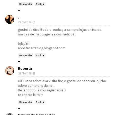
Responder
Excluir
.
26/8/11 16:19
gostei da dica!!! adoro conheçer sempre lojas online de
marcas de maquiagem e cosmeticos...
bjbj, liih
apostacertablog.blogspot.com
Responder
Excluir
Roberta
26/8/11 16:41
Oiii Luana adorei tua visita flor, e gostei de saber da lojinha
adoro comprar pela net.
Beijãooooo já vou seguir aqui :)
te espero lá tb rs
Responder
Excluir