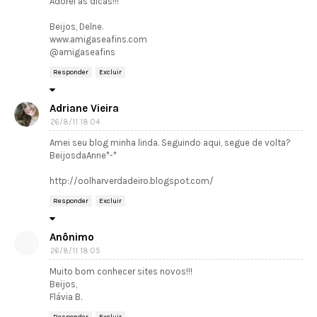
Adorei as dicas!!!
Beijos, Delne.
www.amigaseafins.com
@amigaseafins
Responder
Excluir
Adriane Vieira
26/8/11 18:04
Amei seu blog minha linda. Seguindo aqui, segue de volta?
BeijosdaAnne*-*
http://oolharverdadeiro.blogspot.com/
Responder
Excluir
Anônimo
26/8/11 18:05
Muito bom conhecer sites novos!!!
Beijos,
Flávia B.