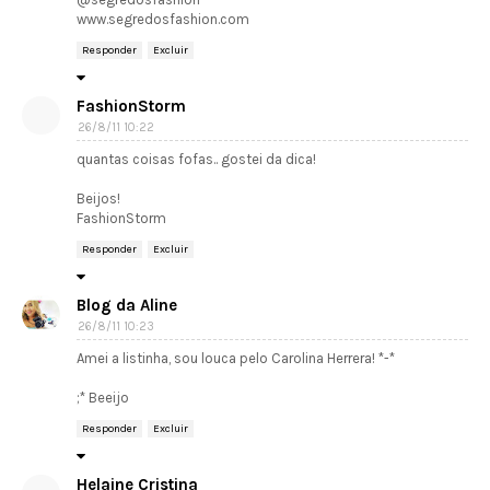
www.segredosfashion.com
Responder
Excluir
FashionStorm
26/8/11 10:22
quantas coisas fofas.. gostei da dica!
Beijos!
FashionStorm
Responder
Excluir
Blog da Aline
26/8/11 10:23
Amei a listinha, sou louca pelo Carolina Herrera! *-*
;* Beeijo
Responder
Excluir
Helaine Cristina