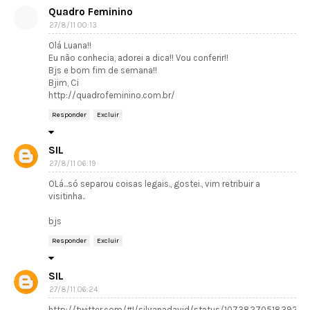
Quadro Feminino
27/8/11 00:13
Olá Luana!!
Eu não conhecia, adorei a dica!! Vou conferir!!
Bjs e bom fim de semana!!
Bjim, Ci
http://quadrofeminino.com.br/
Responder
Excluir
SIL
27/8/11 06:19
OLá...só separou coisas legais., gostei., vim retribuir a
visitinha..
bjs
Responder
Excluir
SIL
27/8/11 06:24
http://twitter.com/#!/silvanadavid/status/1073827051839201