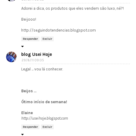
Adorei a dica, os produtos que eles vendem são luxo, né?!
Beijooo!
http://seguindotendencias.blogspot.com
Responder
Excluir
blog Usei Hoje
29/8/11 09:05
Legal ... vou lá conhecer.
Beijos ...
Ótimo início de semana!
Elaine
http://useihoje.blogspot.com
Responder
Excluir