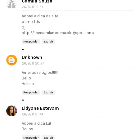
Camila Souza
26/8/11 19:51
adorei a dica de site
otimo fds
bj
http://thecamilamorena.blogspot.com/
Responder
Excluir
Unknown
26/8/11 20:24
Amei os relógios!!!!!!
Beijo
Helena
Responder
Excluir
Lidyane Estevam
26/8/11 21:44
Adorei a dica Lu!
Beijos
Responder
Excluir