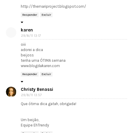
http://themariproject.blogspot.com/
Responder
Excluir
karen
29/8/11 13:17
oiii
adorei a dica
beijoss
tenha uma ÓTIMA semana
www.blogdakaren.com
Responder
Excluir
Christy Benassi
29/8/11 13:57
Que ótima dica gatah, obrigada!
Um beijão,
Equipe EhTrendy