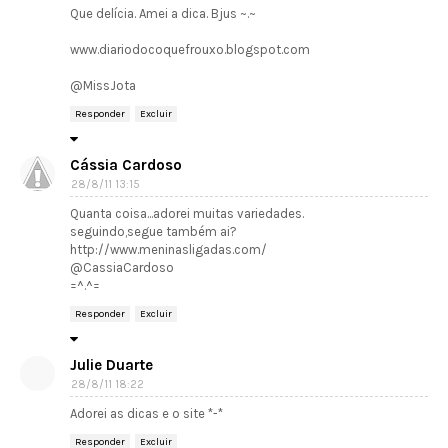
Que delícia. Amei a dica. Bjus ~.~
www.diariodocoquefrouxo.blogspot.com
@MissJota
Responder
Excluir
Cássia Cardoso
28/8/11 13:15
Quanta coisa...adorei muitas variedades.
seguindo,segue também ai?
http://www.meninasligadas.com/
@CassiaCardoso
=^.^=
Responder
Excluir
Julie Duarte
28/8/11 18:22
Adorei as dicas e o site *-*
Responder
Excluir