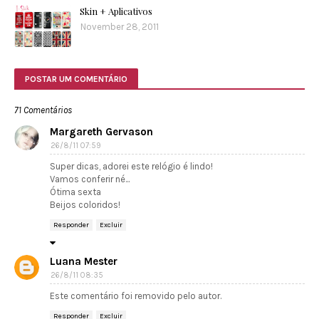
Skin + Aplicativos
November 28, 2011
POSTAR UM COMENTÁRIO
71 Comentários
Margareth Gervason
26/8/11 07:59
Super dicas, adorei este relógio é lindo!
Vamos conferir né...
Ótima sexta
Beijos coloridos!
Responder
Excluir
Luana Mester
26/8/11 08:35
Este comentário foi removido pelo autor.
Responder
Excluir