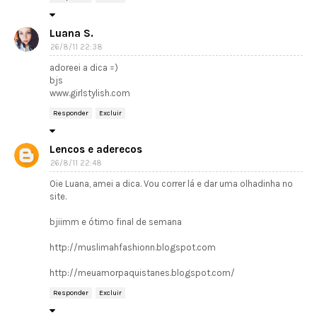
Luana S.
26/8/11 22:38
adoreei a dica =)
bjs
www.girlstylish.com
Responder
Excluir
Lencos e aderecos
26/8/11 22:48
Oie Luana, amei a dica. Vou correr lá e dar uma olhadinha no
site.
bjiimm e ótimo final de semana
http://muslimahfashionn.blogspot.com
http://meuamorpaquistanes.blogspot.com/
Responder
Excluir