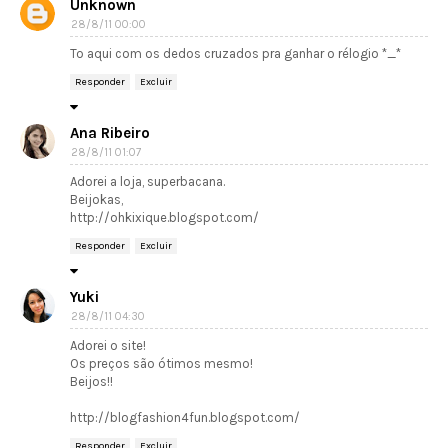
Unknown
28/8/11 00:00
To aqui com os dedos cruzados pra ganhar o rélogio *_*
Responder
Excluir
Ana Ribeiro
28/8/11 01:07
Adorei a loja, superbacana.
Beijokas,
http://ohkixique.blogspot.com/
Responder
Excluir
Yuki
28/8/11 04:30
Adorei o site!
Os preços são ótimos mesmo!
Beijos!!
http://blogfashion4fun.blogspot.com/
Responder
Excluir