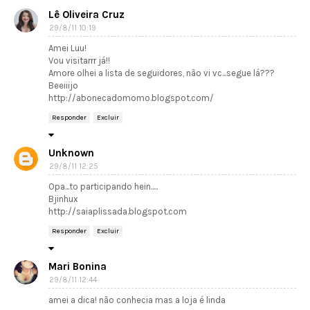
Lê Oliveira Cruz
29/8/11 10:19
Amei Luu!
Vou visitarrr já!!
Amore olhei a lista de seguidores, não vi vc...segue lá???
Beeiiijo
http://abonecadomomo.blogspot.com/
Responder
Excluir
Unknown
29/8/11 12:25
Opa...to participando hein.....
Bjinhux
http://saiaplissada.blogspot.com
Responder
Excluir
Mari Bonina
29/8/11 12:44
amei a dica! não conhecia mas a loja é linda