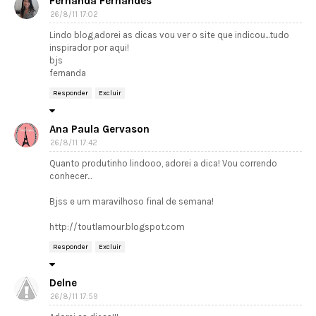
Fernanda Fernandes
26/8/11 17:02
Lindo blog,adorei as dicas vou ver o site que indicou...tudo
inspirador por aqui!
bjs
fernanda
Responder
Excluir
Ana Paula Gervason
26/8/11 17:42
Quanto produtinho lindooo, adorei a dica! Vou correndo
conhecer...
Bjss e um maravilhoso final de semana!
http://toutlamour.blogspot.com
Responder
Excluir
Delne
26/8/11 17:59