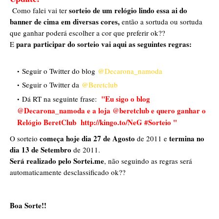
sorteio de um relógio lindo essa ai do
Como falei vai ter
banner de cima em diversas cores,
então a sortuda ou sortuda
que ganhar poderá escolher a cor que preferir ok??
para participar do sorteio vai aqui as seguintes regras:
E
Seguir o Twitter do blog
@Decarona_namoda
Seguir o Twitter da
@Beretclub
"E
u sigo o blog
Dá RT na seguinte frase:
@Decarona_namoda e a loja @beretclub e quero ganhar o
Relógio BeretClub
http://kingo.to/NeG #Sorteio "
começa hoje dia 27 de Agosto
termina no
O sorteio
de 2011 e
dia 13 de Setembro
de 2011.
Será realizado pelo Sortei.me
, não seguindo as regras será
automaticamente desclassificado ok??
Boa Sorte!!