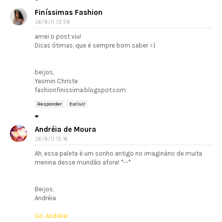
Finíssimas Fashion
26/8/11 13:58
amei o post viu!
Dicas ótimas, que é sempre bom saber =)
beijos,
Yasmin Christe
fashionfinissima.blogspot.com
Responder
Excluir
Andréia de Moura
26/8/11 15:16
Ah, essa paleta é um sonho antigo no imaginário de muita
menina desse mundão afora! *--*
Beijos,
Andréia
Go, Andréia!