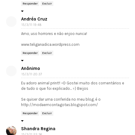
Responder
Excluir
Andréa Cruz
15/3/11 19:48
Amo, uso horrores e não enjoo nunca!
www.teliganadica.wordpress.com
Responder
Excluir
Anônimo
15/3/11 20:37
Eu adoro animal print!! =D Gostei muito dos comentários e
de tudo o que foi explicado... =) Beijos
Se quiser dar uma conferida no meu blog, é o
http://modaemcontagotas.blogspot.com/
Responder
Excluir
Shandra Regina
15/3/11 22:36