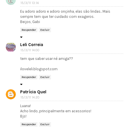
15/3/11 13:14
Eu adoro adoro e adoro onçinha, elas são lindas.. Mais
sempre tem que ter cuidado com exageros.
Beijos, Gabi
Responder
Excluir
Leli Correia
15/3/11 14:00
tem que saber usar né amiga??
iloveleli.blogspot.com
Responder
Excluir
Patrícia Quel
15/3/11 14:20
Luana!
Acho lindo, principalmente em acessorios!
Bjs!
Responder
Excluir