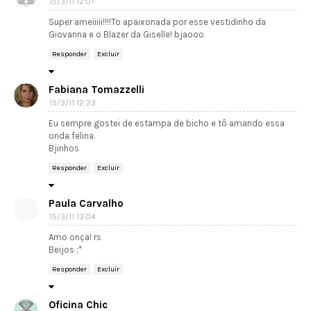
15/3/11 12:01
Super ameiiiii!!!!To apaixonada por esse vestidinho da
Giovanna e o Blazer da Giselle! bjaooo
Responder
Excluir
Fabiana Tomazzelli
15/3/11 12:23
Eu sempre gostei de estampa de bicho e tô amando essa
onda felina.
Bjinhos
Responder
Excluir
Paula Carvalho
15/3/11 13:04
Amo onça! rs
Beijos ;*
Responder
Excluir
Oficina Chic