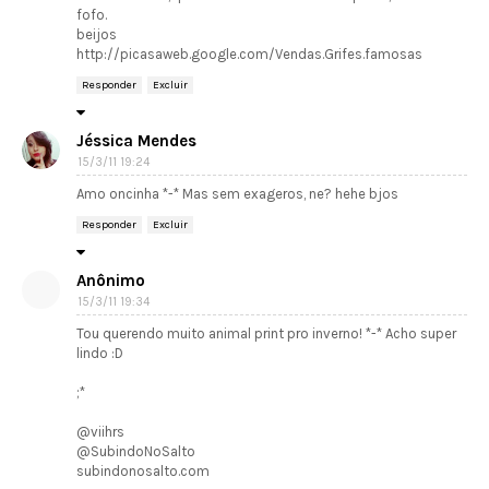
fofo.
beijos
http://picasaweb.google.com/Vendas.Grifes.famosas
Responder
Excluir
Jéssica Mendes
15/3/11 19:24
Amo oncinha *-* Mas sem exageros, ne? hehe bjos
Responder
Excluir
Anônimo
15/3/11 19:34
Tou querendo muito animal print pro inverno! *-* Acho super
lindo :D
;*
@viihrs
@SubindoNoSalto
subindonosalto.com