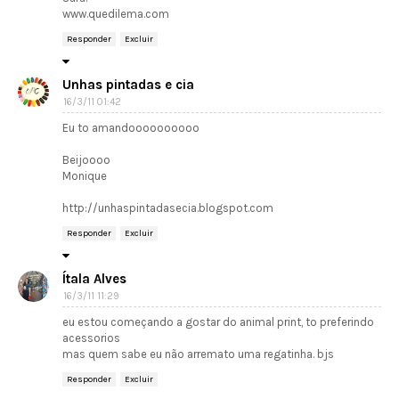
www.quedilema.com
Responder
Excluir
Unhas pintadas e cia
16/3/11 01:42
Eu to amandoooooooooo
Beijoooo
Monique
http://unhaspintadasecia.blogspot.com
Responder
Excluir
Ítala Alves
16/3/11 11:29
eu estou começando a gostar do animal print, to preferindo
acessorios
mas quem sabe eu não arremato uma regatinha. bjs
Responder
Excluir