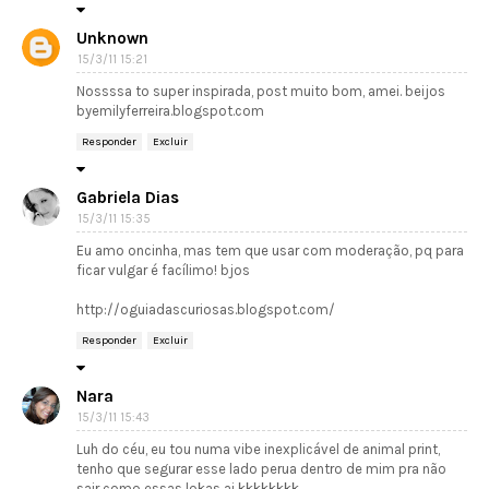
Unknown
15/3/11 15:21
Nossssa to super inspirada, post muito bom, amei. beijos
byemilyferreira.blogspot.com
Responder
Excluir
Gabriela Dias
15/3/11 15:35
Eu amo oncinha, mas tem que usar com moderação, pq para
ficar vulgar é facílimo! bjos
http://oguiadascuriosas.blogspot.com/
Responder
Excluir
Nara
15/3/11 15:43
Luh do céu, eu tou numa vibe inexplicável de animal print,
tenho que segurar esse lado perua dentro de mim pra não
sair como essas lokas ai kkkkkkkk