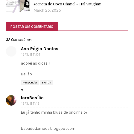
secreta de Coco Chanel – Hal Vaughan
March 25, 2025
POSTAR UM COMENTÁRIO
32 Comentários
Ana Régia Dantas
15/3/11 11:04
adorei as dicas!!!
Beijão
Responder
Excluir
IaraBasílio
15/3/11 11:19
Eu já tenho minha blusa de oncinha o/
babadodamoda.blogspot.com