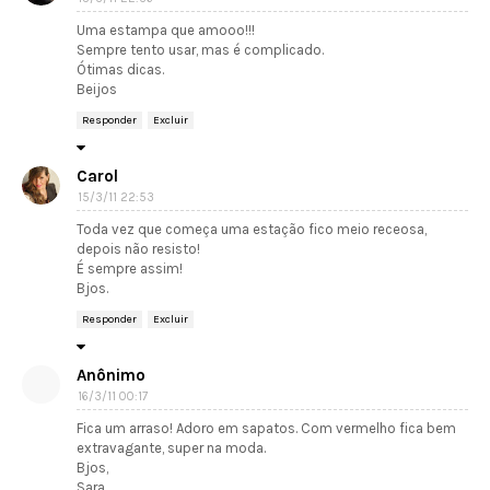
Uma estampa que amooo!!!
Sempre tento usar, mas é complicado.
Ótimas dicas.
Beijos
Responder
Excluir
Carol
15/3/11 22:53
Toda vez que começa uma estação fico meio receosa,
depois não resisto!
É sempre assim!
Bjos.
Responder
Excluir
Anônimo
16/3/11 00:17
Fica um arraso! Adoro em sapatos. Com vermelho fica bem
extravagante, super na moda.
Bjos,
Sara.