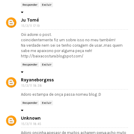
Responder
Excluir
Ju Tomé
15/3/11 17:19
Oiii adorei o post.
coincidentemente fiz um sobre isso no meu também!
Na verdade nem sei se tenho coragem de usar...mas quem
sabe me apaixono por alguma peça neh!
http://baixacostura.blogspot.com/
Responder
Excluir
Rayaneborgess
15/3/11 18:38
Adoro estampa de onça passa nomeu blog ;D
Responder
Excluir
Unknown
15/3/11 18:45
Adoro oncinha,apesasr de muitos acharem perua,acho muto