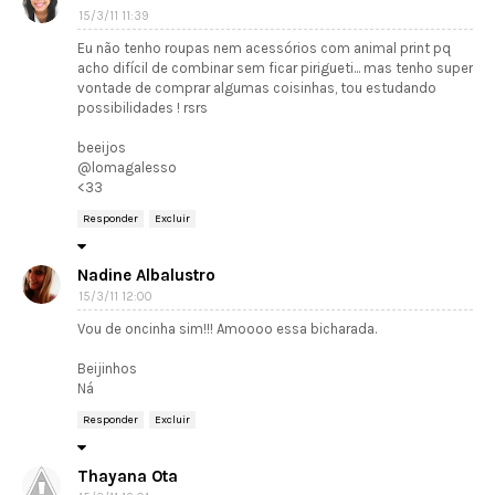
15/3/11 11:39
Eu não tenho roupas nem acessórios com animal print pq
acho difícil de combinar sem ficar pirigueti... mas tenho super
vontade de comprar algumas coisinhas, tou estudando
possibilidades ! rsrs
beeijos
@lomagalesso
<33
Responder
Excluir
Nadine Albalustro
15/3/11 12:00
Vou de oncinha sim!!! Amoooo essa bicharada.
Beijinhos
Ná
Responder
Excluir
Thayana Ota