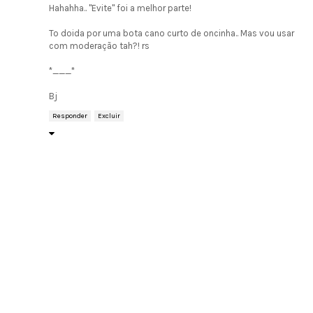
Hahahha.. "Evite" foi a melhor parte!
To doida por uma bota cano curto de oncinha.. Mas vou usar
com moderação tah?! rs
*___*
Bj
Responder
Excluir