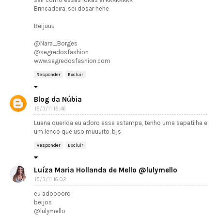
Brincadeira, sei dosar hehe
Beijuuu
@Nara_Borges
@segredosfashion
www.segredosfashion.com
Responder
Excluir
Blog da Núbia
15/3/11 15:46
Luana querida eu adoro essa estampa, tenho uma sapatilha e
um lenço que uso muuuito. bjs
Responder
Excluir
Luíza Maria Hollanda de Mello @lulymello
15/3/11 16:02
eu adooooro
beijos
@lulymello