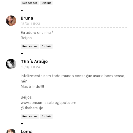
Responder
Excluir
Bruna
15/3/11 11:23
Eu adoro oncinha./
Beijos
Responder
Excluir
Thaís Araújo
15/3/11 11:24
Infelizmente nem todo mundo consegue usar o bom senso,
né?
Mas é lindo!!!!
Beijos.
www.consumisse.blogspot.com
@thaharaujo
Responder
Excluir
Loma