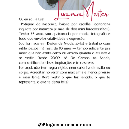
@blogdecaronanamoda