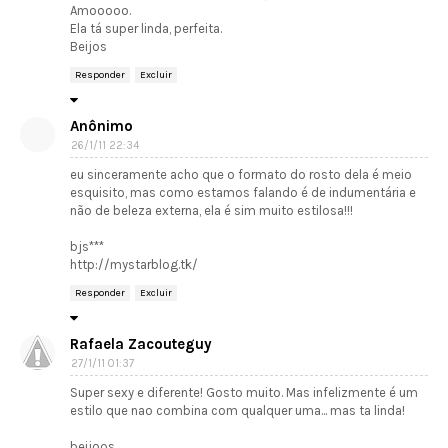
Amooooo.
Ela tá super linda, perfeita.
Beijos
Responder
Excluir
Anônimo
26/1/11 22:34
eu sinceramente acho que o formato do rosto dela é meio
esquisito, mas como estamos falando é de indumentária e
não de beleza externa, ela é sim muito estilosa!!!
bjs***
http://mystarblog.tk/
Responder
Excluir
Rafaela Zacouteguy
27/1/11 01:37
Super sexy e diferente! Gosto muito. Mas infelizmente é um
estilo que nao combina com qualquer uma... mas ta linda!
beijoos