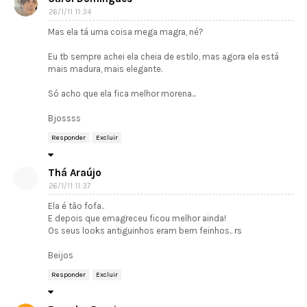
26/1/11 11:34
Mas ela tá uma coisa mega magra, né?
Eu tb sempre achei ela cheia de estilo, mas agora ela está
mais madura, mais elegante.
Só acho que ela fica melhor morena...
Bjossss
Responder
Excluir
Thá Araújo
26/1/11 11:37
Ela é tão fofa..
E depois que emagreceu ficou melhor ainda!
Os seus looks antiguinhos eram bem feinhos.. rs
Beijos
Responder
Excluir