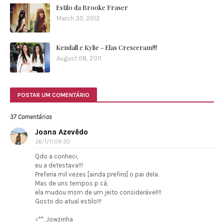
Estilo da Brooke Fraser
March 30, 2012
Kendall e Kylie - Elas Cresceram!!!
August 08, 2011
POSTAR UM COMENTÁRIO
37 Comentários
Joana Azevêdo
26/1/11 09:20
Qdo a conheci,
eu a detestava!!!
Preferia mil vezes [ainda prefiro] o pai dela.
Mas de uns tempos p cá,
ela mudou msm de um jeito considerável!!!
Gosto do atual estilo!!!
=**, Jowzinha