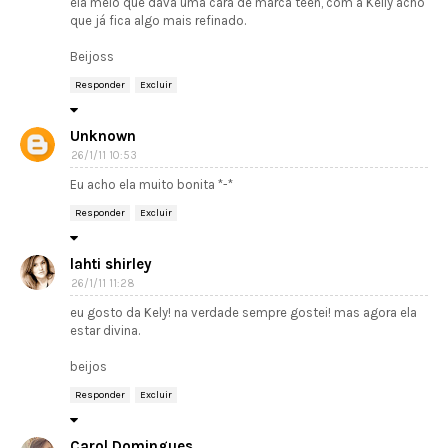
ela meio que dava uma cara de marca teen, com a Kelly acho
que já fica algo mais refinado.
Beijoss
Responder
Excluir
Unknown
26/1/11 10:53
Eu acho ela muito bonita *-*
Responder
Excluir
lahti shirley
26/1/11 11:28
eu gosto da Kely! na verdade sempre gostei! mas agora ela
estar divina.
beijos
Responder
Excluir
Carol Domingues