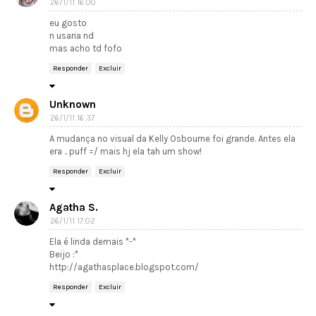
26/1/11 16:00
eu gosto
n usaria nd
mas acho td fofo
Responder
Excluir
Unknown
26/1/11 16:37
A mudança no visual da Kelly Osbourne foi grande. Antes ela
era .. puff =/ mais hj ela tah um show!
Responder
Excluir
Agatha S.
26/1/11 17:02
Ela é linda demais *-*
Beijo :*
http://agathasplace.blogspot.com/
Responder
Excluir