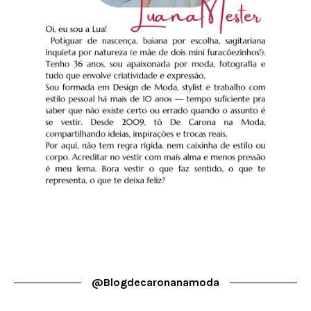
@blogdecaronanamoda