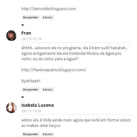
http://lamodde.blogspot.com
Responder
Excluir
Fran
26/1/11 12:34
Ahhhh... adoooro ela no programa.. ela é bem sutil! hahahah...
Agora antigamente ela era horrenda! Mudou da água pro
vinho, ou do vinho para a água?!
http://franliviapalito.blogspot.com/
Bjokitaas!!
Responder
Excluir
Isabela Lucena
26/1/11 13:19
adoro ela, é linda ainda mais agora que está em forma! adoro
as makes dela! beijos
Responder
Excluir