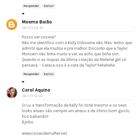
Responder
Excluir
Moema Baião
26/1/11 09:45
Posso ser sincera?
Não me identifico com a Kelly Osbourne não. Mas, tenho que
admitir que ela mudou e pra melhor. Discordo que a Taylor
Monsem não tinha muito a ver, eu acho que tinha sim.
Quando vi as roupas da última coleção da Material girl só
pensava: - Caraca isso é a cara da Taylor! hehehehe
Responder
Excluir
Carol Aquino
26/1/11 10:00
Oi Lu, a transformação da kelly foi total mesmo e os seus
looks atuais são sempre um arraso e de ótimo bom gosto,
fico babando!!
Bjinho
www.coisasdemulher.net