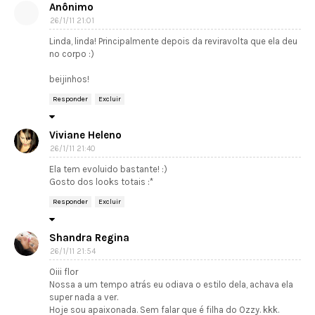
Anônimo
26/1/11 21:01
Linda, linda! Principalmente depois da reviravolta que ela deu
no corpo :)
beijinhos!
Responder
Excluir
Viviane Heleno
26/1/11 21:40
Ela tem evoluido bastante! :)
Gosto dos looks totais :*
Responder
Excluir
Shandra Regina
26/1/11 21:54
Oiii flor
Nossa a um tempo atrás eu odiava o estilo dela, achava ela
super nada a ver.
Hoje sou apaixonada. Sem falar que é filha do Ozzy. kkk.