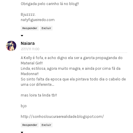
Obrigada pelo carinho lá no blog!!
Bjuzzzz.
natyfigueiredo.com
Responder
Excluir
Naiara
27/1/11 11:00
A Kelly é fofa, e acho digno ela ser a garota propaganda do
Material Girl!!
Linda, estilosa, agora muito magra, e ainda por cima fã da
Madonna!!
So sinto falta da epoca que ela pintava todo dia o cabelo de
uma cor diferente....
mas loira ta linda tb!!
bjo
http://sonhosloucuraerealidade.blogspot.com/
Responder
Excluir