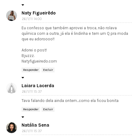
Naty Figueirêdo
26/1/11 14:00
Eu confesso que também aprovei a troca, não rolava
química com a outra, já ela é lindinha e tem um Q pra moda
que eu adoroooo!!
Adorei o post!
Bjuzzz.
Natyfigueiredo.com
Responder
Excluir
Laiara Lacerda
26/1/11 15:37
Tava falando dela ainda ontem...como ela ficou bonita
Responder
Excluir
Natália Sena
26/1/11 15:37