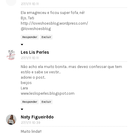
27/1/11 10:11
Ela emagreceu e ficou super fofa, né!
Bjs, Tati
http://loveshoesblog.wordpress.com/
@loveshoesblog
Responder
Excluir
Les Lis Perles
27/1/11 10:11
Não acho ela muito bonita.. mas deveo confessar que tem
estilo e sabe se vestir...
adorei o post..
beijos
Lara
www.leslisperles.blogspot.com
Responder
Excluir
Naty Figueirêdo
27/1/11 10:39
Muito linda!!