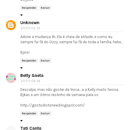
Responder
Excluir
Unknown
27/1/11 02:35
Adorei a mudança tb. Ela é cheia de atitude, e como eu
sempre fui fã do Ozzy, sempre fui fã de toda a família, hehe...
Bjins!
Responder
Excluir
Betty Gaeta
27/1/11 08:56
Desculpe, mas não gostei da troca... a a Kelly muito feiosa.
Bjkas e um ótimo restinho de semana para vc.
http://gostodistonew.blogspot.com/
Responder
Excluir
Tati Canto