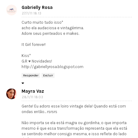
Gabrielly Rosa
27/1/11 18:13
Curto muito tudo isso*
acho ela audaciosa e vintagérrima.
Adore seus penteados e makes.
It Girl forever!
Kiss*
G.R ♥ Novidades!
http://gabriellyrosa.blogspot.com
Responder
Excluir
Mayra Vaz
28/1/11 18:03
Gente! Eu adoro esse loiro vintage dela! Quando está com
ondas então... rsrsrs
Não importa se ela está magra ou gordinha, o que importa
mesmo é que essa transformação representa que ela está
se sentindo melhor consigo mesma, e isso reflete do lado