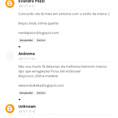
Evandro Pezzi
26/1/11 11:51
Concordo, ela tá mais em sintonia com o estilo da marca ;)
Beijos linda, ótima quarta!
nandapezzi.blogspot.com
Responder
Excluir
Anônimo
26/1/11 11:54
Não sou muito fã dela,mas ela melhorou bemmm maisss
dps que emagreçeu! Ficou até estilosaa!
Beijossss...ótima matéria!
www.melokeka.blogspot.com
Responder
Excluir
Unknown
26/1/11 12:10