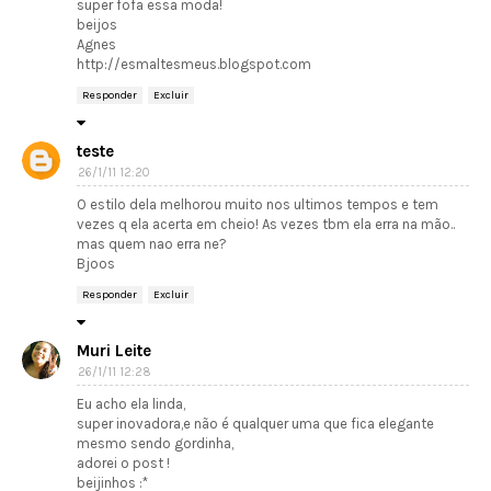
super fofa essa moda!
beijos
Agnes
http://esmaltesmeus.blogspot.com
Responder
Excluir
teste
26/1/11 12:20
O estilo dela melhorou muito nos ultimos tempos e tem
vezes q ela acerta em cheio! As vezes tbm ela erra na mão..
mas quem nao erra ne?
Bjoos
Responder
Excluir
Muri Leite
26/1/11 12:28
Eu acho ela linda,
super inovadora,e não é qualquer uma que fica elegante
mesmo sendo gordinha,
adorei o post !
beijinhos :*