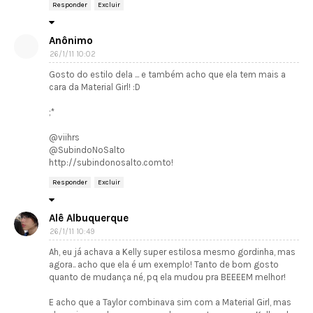
Responder
Excluir
Anônimo
26/1/11 10:02
Gosto do estilo dela ... e também acho que ela tem mais a
cara da Material Girl! :D
;*
@viihrs
@SubindoNoSalto
http://subindonosalto.comto!
Responder
Excluir
Alê Albuquerque
26/1/11 10:49
Ah, eu já achava a Kelly super estilosa mesmo gordinha, mas
agora.. acho que ela é um exemplo! Tanto de bom gosto
quanto de mudança né, pq ela mudou pra BEEEEM melhor!
E acho que a Taylor combinava sim com a Material Girl, mas