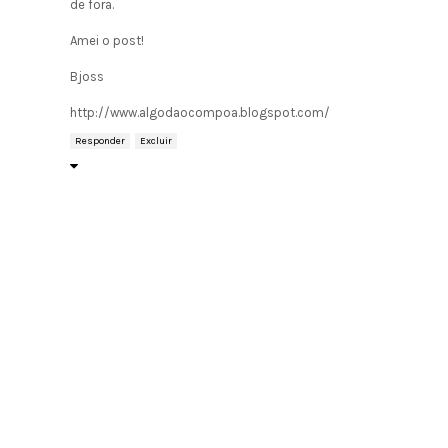
de fora.
Amei o post!
Bjoss
http://www.algodaocompoa.blogspot.com/
Responder
Excluir