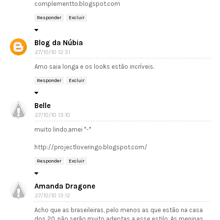
complementto.blogspot.com
Responder
Excluir
Blog da Núbia
27/10/10 12:51
Amo saia longa e os looks estão incríveis.
Responder
Excluir
Belle
27/10/10 13:10
muito lindo,amei *-*
http://projectloveringo.blogspot.com/
Responder
Excluir
Amanda Dragone
27/10/10 13:12
Acho que as braseileiras, pelo menos as que estão na casa
dos 20, não serão muito adeptas a esse estilo. As meninas