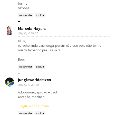
bjinho
Simone
Responder
Excluir
Marcela Nayara
28/10/10 18:35
Oi Lu,
eu acho linda saia longa, porém não uso pois não tenho
muito tamanho pra usa-la rs...
Bjos
Responder
Excluir
jungleworldcitizen
28/10/10 20:29
Adoooooro, aprovo e uso!
Abração, meninas!
Jungle World Citizen
Responder
Excluir