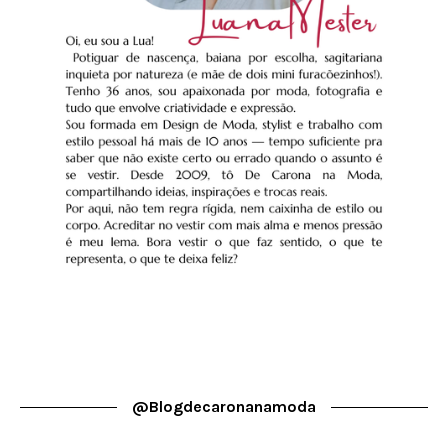
@blogdecaronanamoda