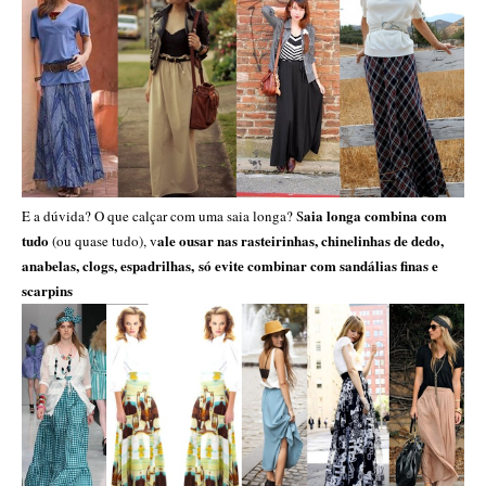
aia longa combina com
E a dúvida? O que calçar com uma saia longa? S
tudo
ale ousar nas rasteirinhas, chinelinhas de dedo,
(ou quase tudo),
v
anabelas, clogs, espadrilhas, só evite combinar com sandálias finas e
scarpins