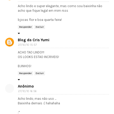
Acho lindo e super elegante, mas como sou baixinha não
acho que fique legal em mim rsss
bjocas flor e boa quarta feira!
Responder
Excluir
Blog da Cris Yumi
27/10/10 15:57
ACHO TAO LINDO!!!
OS LOOKS ESTAO INCRIVEIS!
BJINHOS!
Responder
Excluir
Anônimo
27/10/10 16:56
Acho lindo, mas não uso ...
Baixinha demais :( hahahaha
:*