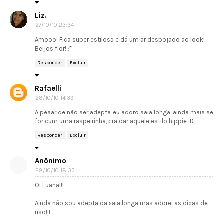
Liz.
27/10/10 23:34
Amooo! Fica super estiloso e dá um ar despojado ao look!
Beijos flor! :*
Responder
Excluir
Rafaelli
28/10/10 14:39
A pesar de não ser adepta, eu adoro saia longa, ainda mais se
for cum uma raspeirinha, pra dar aquele estilo hippie :D
Responder
Excluir
Anônimo
28/10/10 18:33
Oi Luana!!!
Ainda não sou adepta da saia longa mas adorei as dicas de
uso!!!