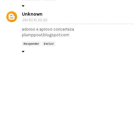
Unknown
28/10/10 22:20
adoroo e aprovo concerteza
plumppout.blogspot.com
Responder
Excluir