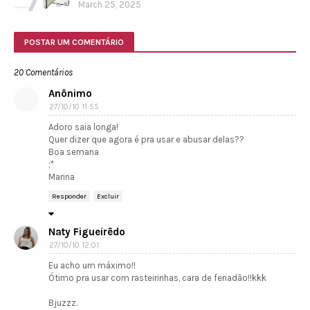
March 25, 2025
POSTAR UM COMENTÁRIO
20 Comentários
Anônimo
27/10/10 11:55
Adoro saia longa!
Quer dizer que agora é pra usar e abusar delas??
Boa semana
;*
Marina
Responder
Excluir
Naty Figueirêdo
27/10/10 12:01
Eu acho um máximo!!
Ótimo pra usar com rasteirinhas, cara de feriadão!!kkk
Bjuzzz.