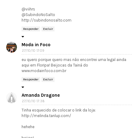
@viihrs
@SubindoNoSalto
http://subindonosalto.com
Responder
Excluir
Moda in Foco
27/10/10 17:09
eu quero porque quero mas não encontrei uma legal ainda
aqui em Floripa! Beijocas da Tainá do
www.modainfoco.com.br
Responder
Excluir
Amanda Dragone
27/10/10 17:38
Tinha esquecido de colocar o link da loja:
http://melinda.tanlup.com/
hehehe
beijos!