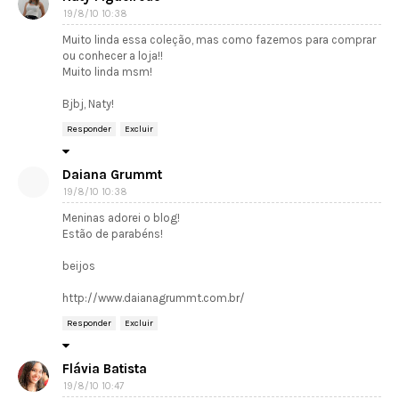
19/8/10 10:38
Muito linda essa coleção, mas como fazemos para comprar
ou conhecer a loja!!
Muito linda msm!
Bjbj, Naty!
Responder
Excluir
Daiana Grummt
19/8/10 10:38
Meninas adorei o blog!
Estão de parabéns!
beijos
http://www.daianagrummt.com.br/
Responder
Excluir
Flávia Batista
19/8/10 10:47