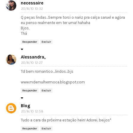
necessaire
20/8/10 10:32
Q peças lindas...Sempre torci o nariz pra calça saruel e agora
eu penso realmente em ter uma! hahaha
Bjos,
Thá
Responder
Excluir
Alessandra,
20/8/10 12:27
Td bem romantico....lindos...bjs
www.mdemulhermoca.blogspot.com
Responder
Excluir
Blog
20/8/10 12:58
Tudo a cara da próxima estação hein! Adorei, beijos*
Responder
Excluir