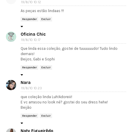
19/8/10 10:12
As peças estão lindaas !!!
Responder
Excluir
Oficina Chic
19/8/10 10:17
Que linda essa coleção, gostei de tuuuuuudo! Tudo lindo
demais!
Beijos, Gabi e Sophi
Responder
Excluir
Nara
19/8/10 10:23
que coleção linda Luh!Adoreiii!
E vc arrasou no look né? gostei do seu dress hehe!
Beijão
Responder
Excluir
Naty Figueirêdo