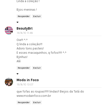
Linda a coleção !
Bjos meninas !
Responder
Excluir
BeautyBr!
19/8/10 11:48
Oie!!! ^.^
Q linda a coleção!!!
Adoro tons pasteis!
E esses macaquinhos, q fofos!!!!! ^.^
Bjinhus!
Alê
Responder
Excluir
Moda in Foco
19/8/10 13:07
que fofas as roupas!!!!!! lindas!! Beijos da Tatá do
www.modainfoco.com.br
Responder
Excluir