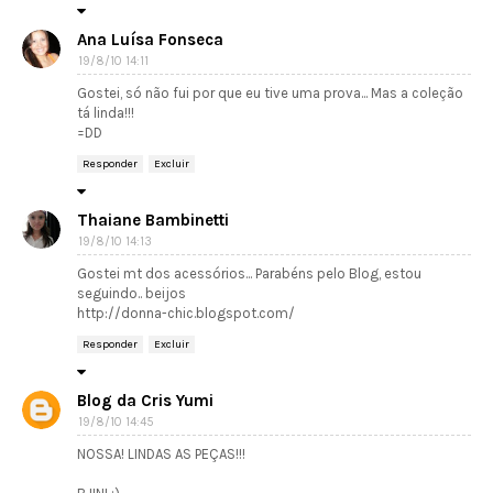
Ana Luísa Fonseca
19/8/10 14:11
Gostei, só não fui por que eu tive uma prova... Mas a coleção
tá linda!!!
=DD
Responder
Excluir
Thaiane Bambinetti
19/8/10 14:13
Gostei mt dos acessórios... Parabéns pelo Blog, estou
seguindo.. beijos
http://donna-chic.blogspot.com/
Responder
Excluir
Blog da Cris Yumi
19/8/10 14:45
NOSSA! LINDAS AS PEÇAS!!!