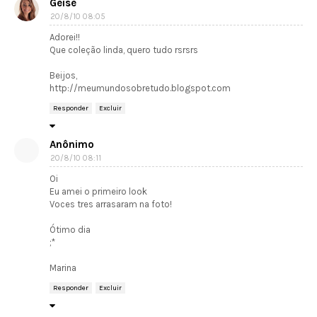
Geise
20/8/10 08:05
Adorei!!
Que coleção linda, quero tudo rsrsrs
Beijos,
http://meumundosobretudo.blogspot.com
Responder
Excluir
Anônimo
20/8/10 08:11
Oi
Eu amei o primeiro look
Voces tres arrasaram na foto!
Ótimo dia
;*
Marina
Responder
Excluir