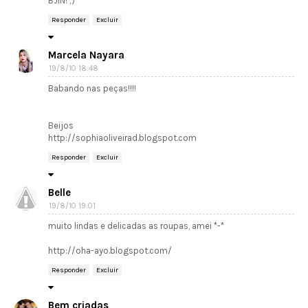
BJIN! ;)
Responder
Excluir
Marcela Nayara
19/8/10 18:48
Babando nas peças!!!!
Beijos
http://sophiaoliveirad.blogspot.com
Responder
Excluir
Belle
19/8/10 19:01
muito lindas e delicadas as roupas, amei *-*
http://oha-ayo.blogspot.com/
Responder
Excluir
Bem criadas