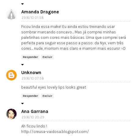
Amanda Dragone
29/6/10 01:58
Ficou linda essa make! Eu ainda estou treinando usar
sombrar marcando concavo... Mas já comprei minhas
paletinhas com cores mais básicas. Uma que comprei será
perfeita para seguir esse passo a passo: da Nyx, vem três
cores... nude, morrom mais claro e marrom mais escuro! =D
Responder
Excluir
Unknown
29/6/10 07:58
beautiful eyes lovely lips looks great
Responder
Excluir
Ana Garrana
29/6/10 20:29
Ah ficou lindo !
http://creusa-vaidosa.blogspot.com/