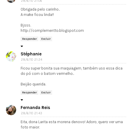
28/6/10 21:06
Obrigada pelo carinho..
A make ficou linda!!
Bjsss.
http://complementto.blogspot.com
Responder
Excluir
Stéphanie
28/6/10 21:24
Ficou super bonita sua maquiagem, também uso essa dica
do pó com o batom vermelho..
Beijão querida.
Responder
Excluir
Fernanda Reis
28/6/10 21:43
Eita, dona Larita esta morena denovo! Adoro, quero ver uma
foto maior.