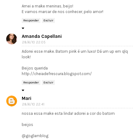
Amei a make meninas, beijo!
E vamos marcar de nos conhecer, pelo amor!
Responder
Excluir
Amanda Capellani
28/6/10 22:05
Adorei esse make. Batom pink é um luxo! Dá um up em qlq
look!
Beijos querida
http://cheiadefrescura.blogspot.com/
Responder
Excluir
Mari
28/6/10 22:41
nossa essa make esta linda! adorei a cor do batom
beijos
@goglamblog