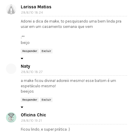
Larissa Matias
28/6/10 18:24
Adorei a dica de make, to pesquisando uma bem linda pra
usar em um casamento semana que vem
:**
beijo
Responder
Excluir
Naty
28/6/10 18:27
a make ficou divina! adoreiii mesmo! esse batom é um
espetáculo mesmo!
beeijos
Responder
Excluir
Oficina Chic
28/6/10 19:21
Ficou lindo, e super prática :)