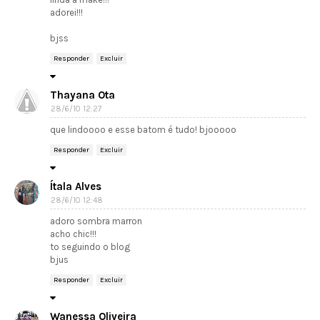
adorei!!!
bjss
Responder
Excluir
Thayana Ota
28/6/10 12:27
que lindoooo e esse batom é tudo! bjooooo
Responder
Excluir
Ítala Alves
28/6/10 12:48
adoro sombra marron
acho chic!!!
to seguindo o blog
bjus
Responder
Excluir
Wanessa Oliveira