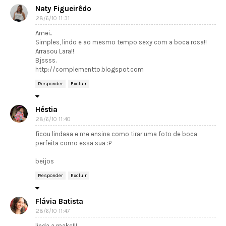
Naty Figueirêdo
28/6/10 11:31
Amei..
Simples, lindo e ao mesmo tempo sexy com a boca rosa!!
Arrasou Lara!!
Bjssss.
http://complementto.blogspot.com
Responder
Excluir
Héstia
28/6/10 11:40
ficou lindaaa e me ensina como tirar uma foto de boca
perfeita como essa sua :P
beijos
Responder
Excluir
Flávia Batista
28/6/10 11:47
linda a make!!!