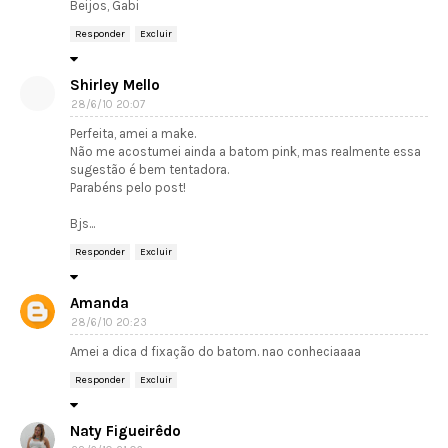
Beijos, Gabi
Responder
Excluir
Shirley Mello
28/6/10 20:07
Perfeita, amei a make.
Não me acostumei ainda a batom pink, mas realmente essa
sugestão é bem tentadora.
Parabéns pelo post!
Bjs...
Responder
Excluir
Amanda
28/6/10 20:23
Amei a dica d fixação do batom. nao conheciaaaa
Responder
Excluir
Naty Figueirêdo