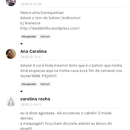
28/6/10 12:56
Parece uma bonequinhaa!
Adorei o tom do batom, lindíssimo!
bj Wanessa
http://diadebrilho.wordpress.com/
Responder
Excluir
Ana Carolina
28/6/10 13:15
Adorei! A cor é linda mesmo! Acho que é o batom que minha
irmã esqueceu aqui na minha casa esse fim de semana! vou
testar! kkkk :P BjinhO!
Responder
Excluir
carolina rocha
28/6/10 14:23
eu ia dizer agoraaaa... ela escureceu o cabelo! :D muda
demais.
a maquiagem ficou bem discreta, adorei! eu abuso do
rímel!!!!