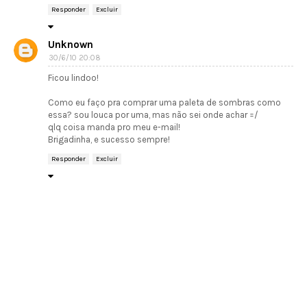
Responder
Excluir
Unknown
30/6/10 20:08
Ficou lindoo!
Como eu faço pra comprar uma paleta de sombras como
essa? sou louca por uma, mas não sei onde achar =/
qlq coisa manda pro meu e-mail!
Brigadinha, e sucesso sempre!
Responder
Excluir