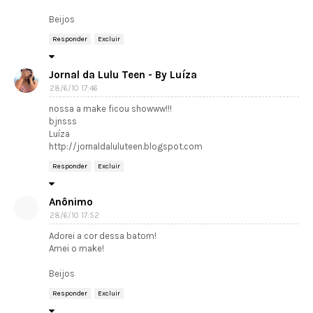
Beijos
Responder
Excluir
Jornal da Lulu Teen - By Luíza
28/6/10 17:46
nossa a make ficou showww!!!
bjnsss
Luíza
http://jornaldaluluteen.blogspot.com
Responder
Excluir
Anônimo
28/6/10 17:52
Adorei a cor dessa batom!
Amei o make!
Beijos
Responder
Excluir