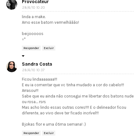
Provocateur
28/6/10 10:20
linda a make.
Amo esse batom vermelhããão!
beijooooos
=*
Responder
Excluir
Sandra Costa
28/6/10 10:37
Ficou lindaaaaaaa!!!
E eu ia comentar que vc tinha mudado a cor do cabelo!!!
Arrasou!!!
Sabe que eu ainda não consegui me libertar dos batons nude
ou rosa.... rsrs
Mas acho lindo essas outras cores!!!! E o delineador ficou
diferente, ao vivo deve ter ficado incrível!!!
Bjokas flor e uma ótima semana! :)
Responder
Excluir