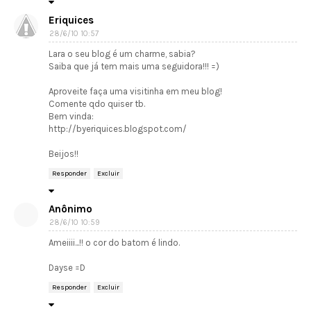
Eriquices
28/6/10 10:57
Lara o seu blog é um charme, sabia?
Saiba que já tem mais uma seguidora!!! =)
Aproveite faça uma visitinha em meu blog!
Comente qdo quiser tb.
Bem vinda:
http://byeriquices.blogspot.com/
Beijos!!
Responder
Excluir
Anônimo
28/6/10 10:59
Ameiiii...!! o cor do batom é lindo.
Dayse =D
Responder
Excluir