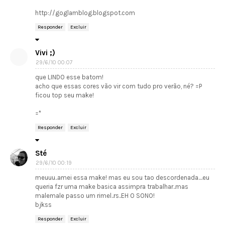
http://goglamblog.blogspot.com
Responder
Excluir
Vivi ;)
29/6/10 00:07
que LINDO esse batom!
acho que essas cores vão vir com tudo pro verão, né? =P
ficou top seu make!
=*
Responder
Excluir
Sté
29/6/10 00:19
meuuu..amei essa make! mas eu sou tao descordenada....eu
queria fzr uma make basica assimpra trabalhar..mas
malemale passo um rimel..rs..EH O SONO!
bjkss
Responder
Excluir