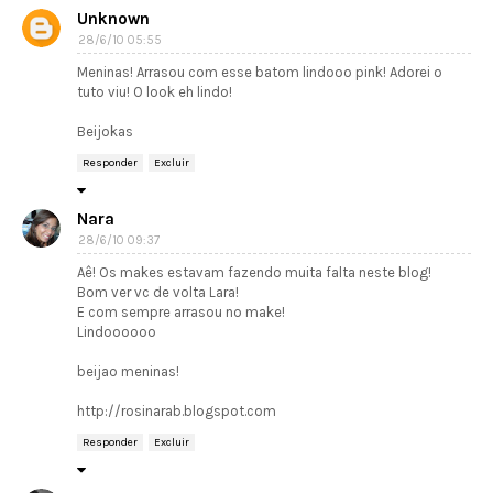
Unknown
28/6/10 05:55
Meninas! Arrasou com esse batom lindooo pink! Adorei o
tuto viu! O look eh lindo!
Beijokas
Responder
Excluir
Nara
28/6/10 09:37
Aê! Os makes estavam fazendo muita falta neste blog!
Bom ver vc de volta Lara!
E com sempre arrasou no make!
Lindoooooo
beijao meninas!
http://rosinarab.blogspot.com
Responder
Excluir