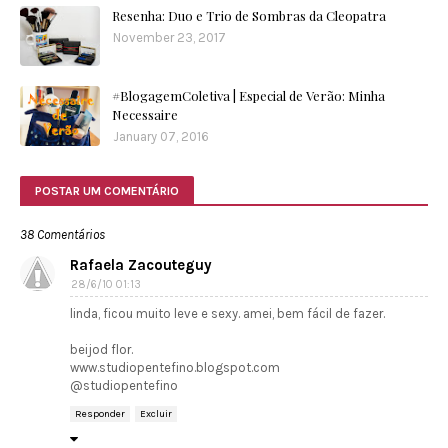
Resenha: Duo e Trio de Sombras da Cleopatra
November 23, 2017
#BlogagemColetiva | Especial de Verão: Minha
Necessaire
January 07, 2016
POSTAR UM COMENTÁRIO
38 Comentários
Rafaela Zacouteguy
28/6/10 01:13
linda, ficou muito leve e sexy. amei, bem fácil de fazer.
beijod flor.
www.studiopentefino.blogspot.com
@studiopentefino
Responder
Excluir