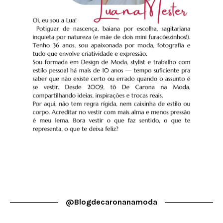
@blogdecaronanamoda