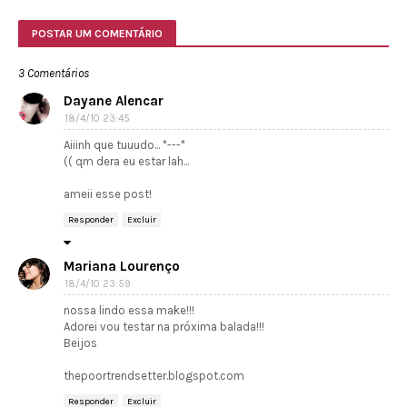
POSTAR UM COMENTÁRIO
3 Comentários
Dayane Alencar
18/4/10 23:45
Aiiinh que tuuudo... *---*
(( qm dera eu estar lah...
ameii esse post!
Responder
Excluir
Mariana Lourenço
18/4/10 23:59
nossa lindo essa make!!!
Adorei vou testar na próxima balada!!!
Beijos
thepoortrendsetter.blogspot.com
Responder
Excluir