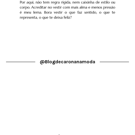
@blogdecaronanamoda