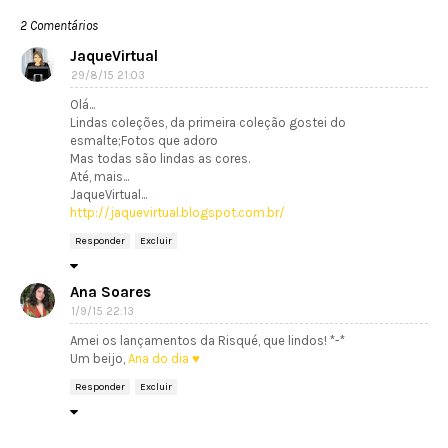
2 Comentários
JaqueVirtual
29/8/15 21:03
Olá...
Lindas coleções, da primeira coleção gostei do
esmalte;Fotos que adoro
Mas todas são lindas as cores.
Até, mais...
JaqueVirtual...
http://jaquevirtual.blogspot.com.br/
Responder
Excluir
Ana Soares
1/9/15 22:13
Amei os lançamentos da Risqué, que lindos! *-*
Um beijo,
Ana do dia ♥
Responder
Excluir