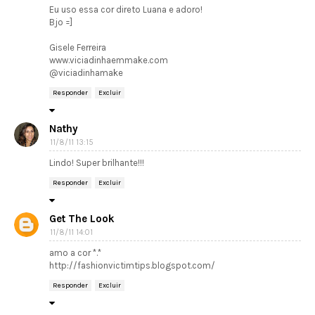
Eu uso essa cor direto Luana e adoro!
Bjo =]
Gisele Ferreira
www.viciadinhaemmake.com
@viciadinhamake
Responder
Excluir
Nathy
11/8/11 13:15
Lindo! Super brilhante!!!
Responder
Excluir
Get The Look
11/8/11 14:01
amo a cor *.*
http://fashionvictimtips.blogspot.com/
Responder
Excluir