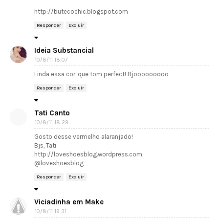
http://butecochic.blogspot.com
Responder
Excluir
Ideia Substancial
10/8/11 18:07
Linda essa cor, que tom perfect! Bjooooooooo
Responder
Excluir
Tati Canto
10/8/11 18:29
Gosto desse vermelho alaranjado!
Bjs, Tati
http://loveshoesblog.wordpress.com
@loveshoesblog
Responder
Excluir
Viciadinha em Make
10/8/11 19:31