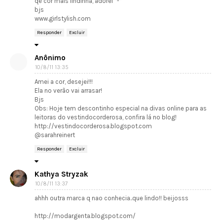
qe cor mais lindinha, adorei *-*
bjs
www.girlstylish.com
Responder
Excluir
Anônimo
10/8/11 13:35
Amei a cor, desejei!!!
Ela no verão vai arrasar!
Bjs
Obs: Hoje tem descontinho especial na divas online para as
leitoras do vestindocorderosa, confira lá no blog!
http://vestindocorderosa.blogspot.com
@sarahreinert
Responder
Excluir
Kathya Stryzak
10/8/11 13:37
ahhh outra marca q nao conhecia..que lindo!! beijosss
http://modargenta.blogspot.com/