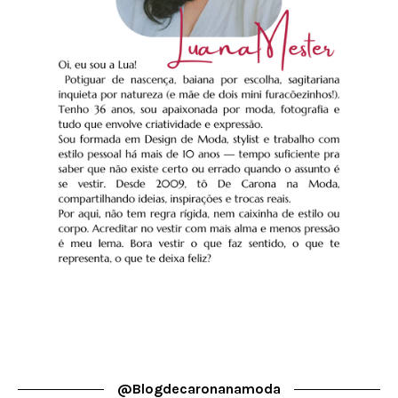
@blogdecaronanamoda