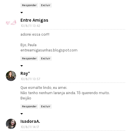
Responder
Excluir
Entre Amigas
10/8/11 13:42
adorei essa cor!!!
Bjo, Paula
entreamigasunhas.blogspot.com
Responder
Excluir
Ray*
10/8/11 13:57
Que esmalte lindo, eu amei.
Não tenho nenhum laranja ainda. Tô querendo muito.
Beijão
Responder
Excluir
IsadoraA.
10/8/11 14:17