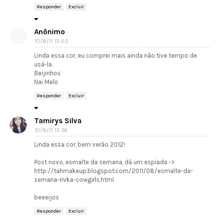
Responder
Excluir
Anônimo
10/8/11 15:03
Linda essa cor, eu comprei mais ainda não tive tempo de
usá-la.
Beijinhos
Nai Melo
Responder
Excluir
Tamirys Silva
10/8/11 15:36
Linda essa cor, bem verão 2012!
Post novo, esmalte da semana, dá um espiada ->
http://tahmakeup.blogspot.com/2011/08/esmalte-da-
semana-rivka-cowgirls.html
beeeijos
Responder
Excluir