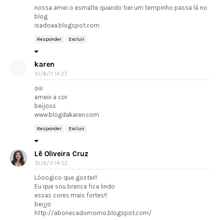
nossa amei o esmalte quando tier um tempinho passa lá no
blog
isadoaa.blogspot.com
Responder
Excluir
karen
10/8/11 14:27
oiii
ameiii a cor
beijoss
www.blogdakaren.com
Responder
Excluir
Lê Oliveira Cruz
10/8/11 14:52
Lóoogico que gostei!!
Eu que sou branca fica lindo
essas cores mais fortes!!
beijjo
http://abonecadomomo.blogspot.com/