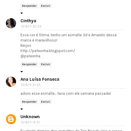
Responder
Excluir
Cinthya
13/8/11 20:52
Essa cor é ótima, tenho um esmalte 3d e Amarelo dessa
marca é maravilhoso!
Beijos
http://patexnha.blogspot.com/
@patexnha
Responder
Excluir
Ana Luísa Fonseca
13/8/11 21:55
adoro esse esmalte... tava com ele semana passada!
Responder
Excluir
Unknown
15/8/11 12:51
Eu gosto demais dos esmaltes da Top Beauty. Uso o casco