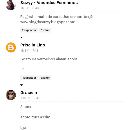
Suzyy - Vaidades Femininas
11/8/11 16:49
Eu gosto muito de coral. Uso sempre.beijão
www.blogdasuzyy.blogspot.com
Responder
Excluir
Priscila Lins
11/8/11 17:48
Gosto de vermelhos alaranjados!
=*
Responder
Excluir
Grasiela
13/8/11 12:47
Adorei
adoro tons assim
bjo