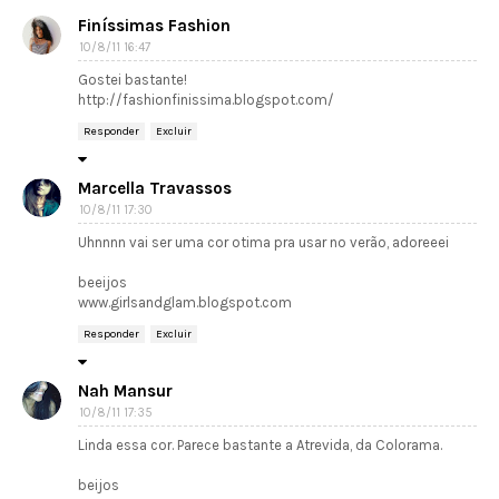
Finíssimas Fashion
10/8/11 16:47
Gostei bastante!
http://fashionfinissima.blogspot.com/
Responder
Excluir
Marcella Travassos
10/8/11 17:30
Uhnnnn vai ser uma cor otima pra usar no verão, adoreeei
beeijos
www.girlsandglam.blogspot.com
Responder
Excluir
Nah Mansur
10/8/11 17:35
Linda essa cor. Parece bastante a Atrevida, da Colorama.
beijos