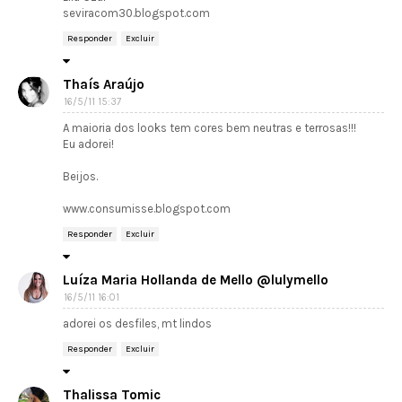
seviracom30.blogspot.com
Responder
Excluir
Thaís Araújo
16/5/11 15:37
A maioria dos looks tem cores bem neutras e terrosas!!!
Eu adorei!
Beijos.
www.consumisse.blogspot.com
Responder
Excluir
Luíza Maria Hollanda de Mello @lulymello
16/5/11 16:01
adorei os desfiles, mt lindos
Responder
Excluir
Thalissa Tomic