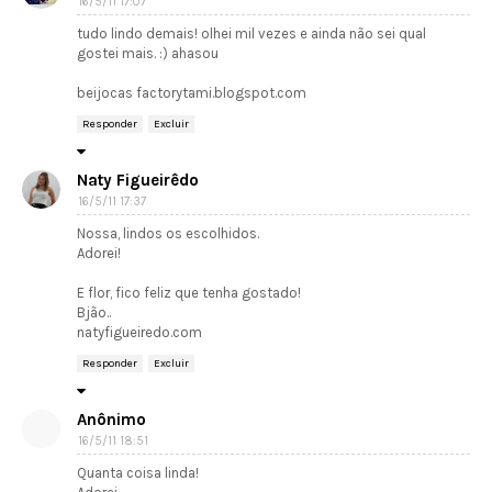
16/5/11 17:07
tudo lindo demais! olhei mil vezes e ainda não sei qual
gostei mais. :) ahasou
beijocas factorytami.blogspot.com
Responder
Excluir
Naty Figueirêdo
16/5/11 17:37
Nossa, lindos os escolhidos.
Adorei!
E flor, fico feliz que tenha gostado!
Bjão..
natyfigueiredo.com
Responder
Excluir
Anônimo
16/5/11 18:51
Quanta coisa linda!