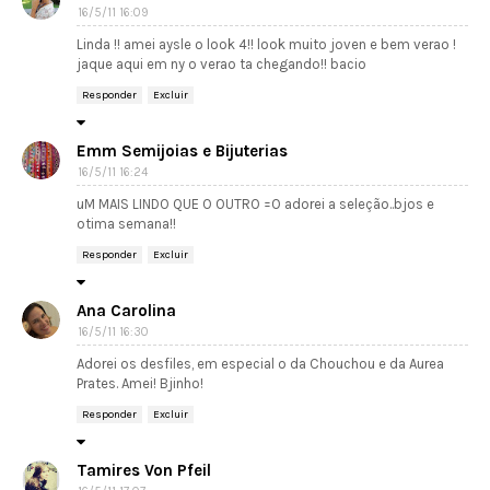
16/5/11 16:09
Linda !! amei aysle o look 4!! look muito joven e bem verao !
jaque aqui em ny o verao ta chegando!! bacio
Responder
Excluir
Emm Semijoias e Bijuterias
16/5/11 16:24
uM MAIS LINDO QUE O OUTRO =O adorei a seleção..bjos e
otima semana!!
Responder
Excluir
Ana Carolina
16/5/11 16:30
Adorei os desfiles, em especial o da Chouchou e da Aurea
Prates. Amei! Bjinho!
Responder
Excluir
Tamires Von Pfeil