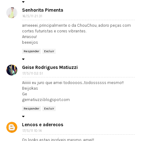
Senhorita Pimenta
16/5/11 21:31
ameeeei, principalmente o da ChouChou, adoro peças com
cortes futuristas e cores vibrantes.
Arrasou!
beeeijos
Responder
Excluir
Geise Rodrigues Matiuzzi
17/5/11 02:51
Aiiiiiii eu juro que amei todoooos...todossssss mesmo!!
Beijokas
Ge
gematiuzzi.blogspot.com
Responder
Excluir
Lencos e aderecos
17/5/11 10:14
Os looks estao incríveis mesmo, amei!!