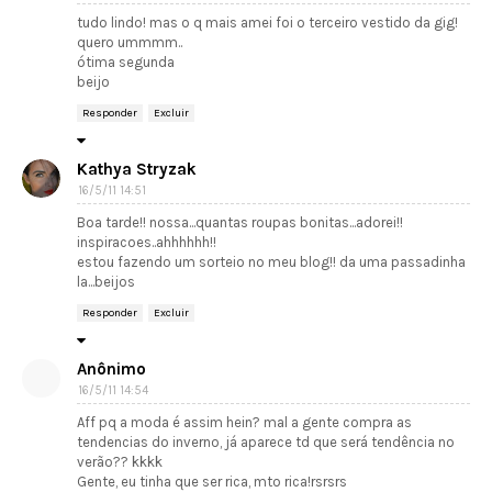
tudo lindo! mas o q mais amei foi o terceiro vestido da gig!
quero ummmm..
ótima segunda
beijo
Responder
Excluir
Kathya Stryzak
16/5/11 14:51
Boa tarde!! nossa...quantas roupas bonitas...adorei!!
inspiracoes..ahhhhhh!!
estou fazendo um sorteio no meu blog!! da uma passadinha
la...beijos
Responder
Excluir
Anônimo
16/5/11 14:54
Aff pq a moda é assim hein? mal a gente compra as
tendencias do inverno, já aparece td que será tendência no
verão?? kkkk
Gente, eu tinha que ser rica, mto rica!rsrsrs