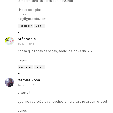
também amei as cores da ChouChou.
Lindas coleções!
Bjoss.
natyfigueiredo.com
Responder
Excluir
Stéphanie
17/5/11 13:48
Nossa que lindas as peças, adorei os looks da GIG..
Beijos.
Responder
Excluir
Camila Rosa
17/5/11 15:07
oi guria!!
que linda coleção da chouchou. amei a saia rosa com o laço!
beijos