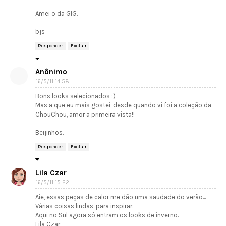
Amei o da GIG.
bjs
Responder
Excluir
Anônimo
16/5/11 14:58
Bons looks selecionados :)
Mas a que eu mais gostei, desde quando vi foi a coleção da
ChouChou, amor a primeira vista!!
Beijinhos.
Responder
Excluir
Lila Czar
16/5/11 15:22
Aie, essas peças de calor me dão uma saudade do verão...
Várias coisas lindas, para inspirar.
Aqui no Sul agora só entram os looks de inverno.
Lila Czar