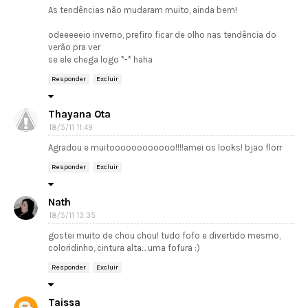
As tendências não mudaram muito, ainda bem!
odeeeeeio inverno, prefiro ficar de olho nas tendência do
verão pra ver
se ele chega logo *-* haha
Responder
Excluir
Thayana Ota
18/5/11 11:49
Agradou e muitoooooooooooo!!!!amei os looks! bjao florr
Responder
Excluir
Nath
18/5/11 13:35
gostei muito de chou chou! tudo fofo e divertido mesmo,
coloridinho, cintura alta... uma fofura :)
Responder
Excluir
Taissa