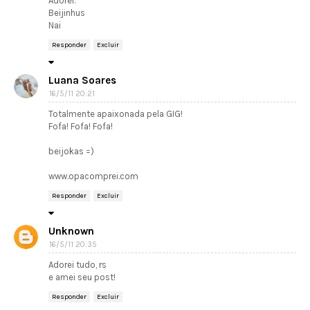
Adorei.
Beijinhus
Nai
Responder
Excluir
Luana Soares
16/5/11 20:21
Totalmente apaixonada pela GIG!
Fofa! Fofa! Fofa!
beijokas =)
www.opacomprei.com
Responder
Excluir
Unknown
16/5/11 20:35
Adorei tudo, rs
e amei seu post!
Responder
Excluir