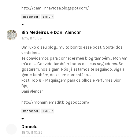
http://camilinhavrosa.blogspot.com/
Responder
Excluir
Bia Medeiros e Dani Alencar
17/5/11 15:38
Um luxo o seu blog... muito bonito esse post. Gostei dos
vestidos....
Te convidamos para conhecer meu blog também.... Mon Ami
m’a dit.... Convido também todos os seus seguidores. Se
gostarem, nos sigam. Nós já estamos te seguindo. Siga a
gente também, deixe um comentário....
Post: Top 8 – Maquiagem para os olhos e Perfumes Dior
Bjs,
Dani Alencar
http://monamiemadit.blogspot.com/
Responder
Excluir
Daniela
18/5/11 10:25