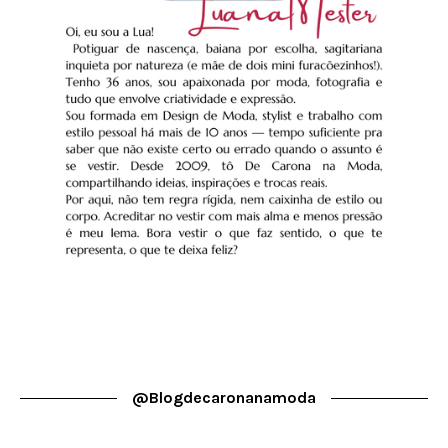
@blogdecaronanamoda