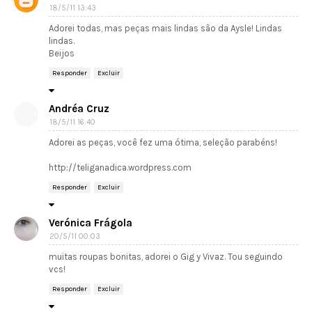
18/5/11 13:43
Adorei todas, mas peças mais lindas são da Aysle! Lindas
lindas.
Beijos
Responder
Excluir
Andréa Cruz
18/5/11 16:40
Adorei as peças, você fez uma ótima, seleção parabéns!
http://teliganadica.wordpress.com
Responder
Excluir
Verónica Frágola
20/5/11 00:03
muitas roupas bonitas, adorei o Gig y Vivaz. Tou seguindo
vcs!
Responder
Excluir