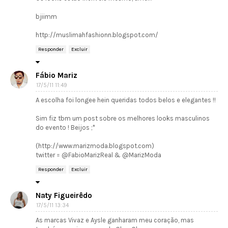
bjiimm
http://muslimahfashionn.blogspot.com/
Responder
Excluir
Fábio Mariz
17/5/11 11:49
A escolha foi longee hein queridas todos belos e elegantes !!
Sim fiz tbm um post sobre os melhores looks masculinos
do evento ! Beijos ;*
(http://www.marizmoda.blogspot.com)
twitter = @FabioMarizReal & @MarizModa
Responder
Excluir
Naty Figueirêdo
17/5/11 13:34
As marcas Vivaz e Aysle ganharam meu coração, mas