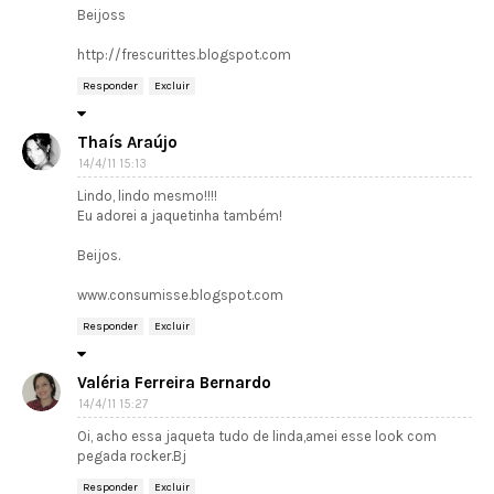
Beijoss
http://frescurittes.blogspot.com
Responder
Excluir
Thaís Araújo
14/4/11 15:13
Lindo, lindo mesmo!!!!
Eu adorei a jaquetinha também!
Beijos.
www.consumisse.blogspot.com
Responder
Excluir
Valéria Ferreira Bernardo
14/4/11 15:27
Oi, acho essa jaqueta tudo de linda,amei esse look com
pegada rocker.Bj
Responder
Excluir