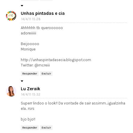
Unhas pintadas e cia
14/4/11 15:28
Ahhhhhh tb queroooooo
adoreiiiiii
Beijooooo
Monique
http://unhaspintadasecia.blogspot.com
Twitter: @mcreiii
Responder
Excluir
Lu Zeraik
14/4/11 15:32
Superr lindoo o look!! Da vontade de sair assimm...igualzinha
ela.. rsrs
bjo bjo!!
Responder
Excluir