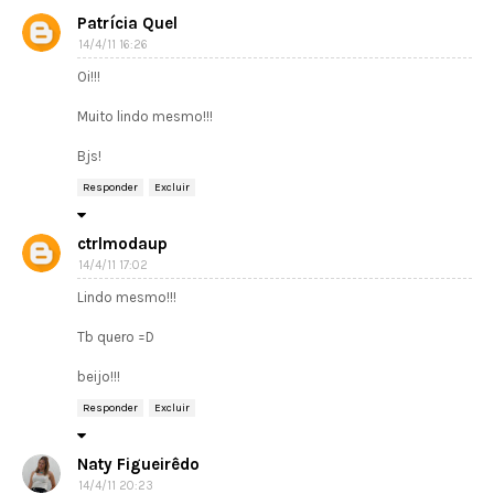
Patrícia Quel
14/4/11 16:26
Oi!!!
Muito lindo mesmo!!!
Bjs!
Responder
Excluir
ctrlmodaup
14/4/11 17:02
Lindo mesmo!!!
Tb quero =D
beijo!!!
Responder
Excluir
Naty Figueirêdo
14/4/11 20:23