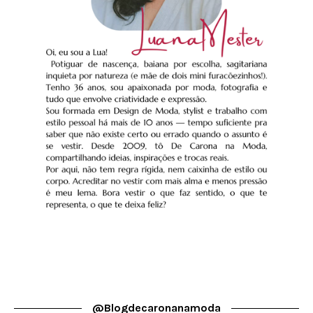
@blogdecaronanamoda