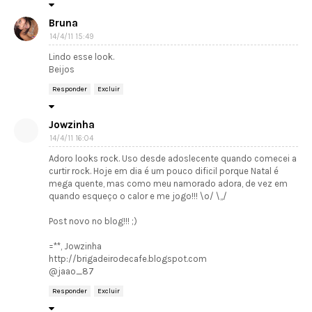
Bruna
14/4/11 15:49
Lindo esse look.
Beijos
Responder
Excluir
Jowzinha
14/4/11 16:04
Adoro looks rock. Uso desde adoslecente quando comecei a
curtir rock. Hoje em dia é um pouco dificil porque Natal é
mega quente, mas como meu namorado adora, de vez em
quando esqueço o calor e me jogo!!! \o/ \,,/
Post novo no blog!!! ;)
=**, Jowzinha
http://brigadeirodecafe.blogspot.com
@jaao_87
Responder
Excluir