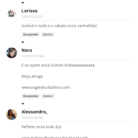
Larissa
14/4/11 22:33
incrível o look e o cabelo novo vermelhão!
Responder
Excluir
Nara
15/4/11 09:38
E eu quero essa Schutz lindaaaaaaaaaaa
Beiju amiga
www.segredosfashion.com
Responder
Excluir
Alessandra,
15/4/11 09:50
Perfeito esse look...bjs
www.mdemulhermoca.blogspot.com