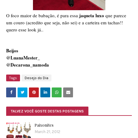
jaqueta luxo
O foco maior de babação, é para essa
que parece
um couro
(acredito que seja, não sei)
e a carteira em tachas!!
quero esse look já..
Beijos
@LuanaMester_
@Decarona_namoda
Tags
Desejo do Dia
TALVEZ VOCÊ GOSTE DESTAS POSTAGENS
Paixonites
March 21, 2012