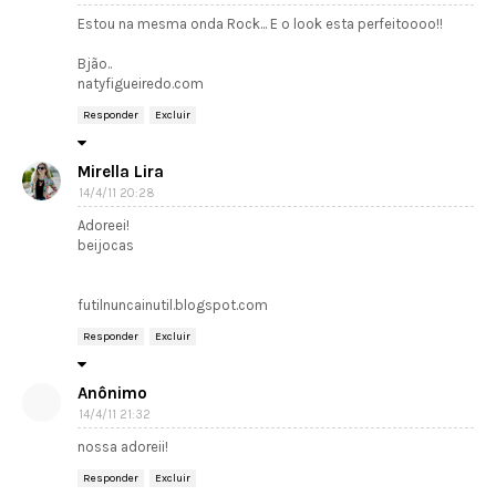
Estou na mesma onda Rock... E o look esta perfeitoooo!!
Bjão..
natyfigueiredo.com
Responder
Excluir
Mirella Lira
14/4/11 20:28
Adoreei!
beijocas
futilnuncainutil.blogspot.com
Responder
Excluir
Anônimo
14/4/11 21:32
nossa adoreii!
Responder
Excluir