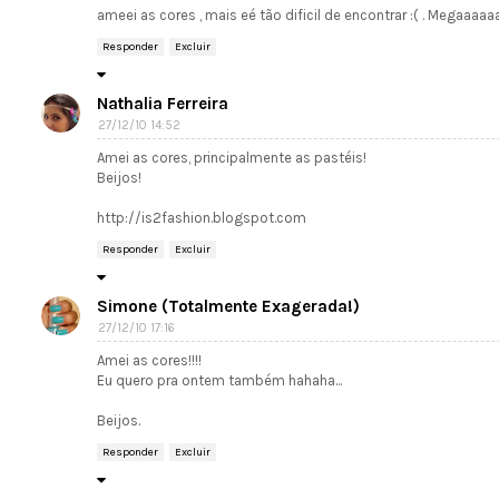
ameei as cores , mais eé tão dificil de encontrar :( . Megaaa
Responder
Excluir
Nathalia Ferreira
27/12/10 14:52
Amei as cores, principalmente as pastéis!
Beijos!
http://is2fashion.blogspot.com
Responder
Excluir
Simone (Totalmente Exagerada!)
27/12/10 17:16
Amei as cores!!!!
Eu quero pra ontem também hahaha...
Beijos.
Responder
Excluir