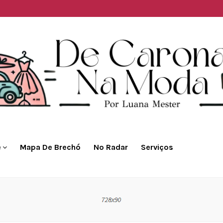
e
Mapa De Brechó
No Radar
Serviços