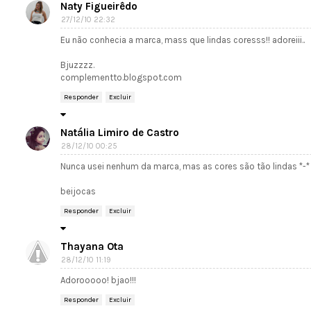
Naty Figueirêdo
27/12/10 22:32
Eu não conhecia a marca, mass que lindas coresss!! adoreiii..
Bjuzzzz.
complementto.blogspot.com
Responder
Excluir
Natália Limiro de Castro
28/12/10 00:25
Nunca usei nenhum da marca, mas as cores são tão lindas *-*
beijocas
Responder
Excluir
Thayana Ota
28/12/10 11:19
Adorooooo! bjao!!!
Responder
Excluir