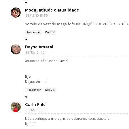
Moda, atitude e atualidade
28/12/10 15:59
sorteio de vestido mega fofo INSCRIÇÕES DE 28-12 a 15 -01-
Responder
Excluir
Dayse Amaral
29/12/10 11:34
As cores são lindas!! Amei
Bjo
Dayse Amaral
Responder
Excluir
Carla Falci
29/12/10 15:19
Não conheço a marca, mas adorei os tons pasteis
bjusss