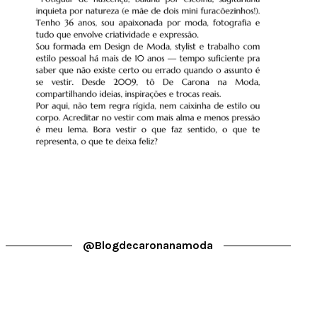
@blogdecaronanamoda