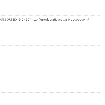
2011..SORTEIO 16-01-2011 http://modapraticaeatual.blogspot.com/