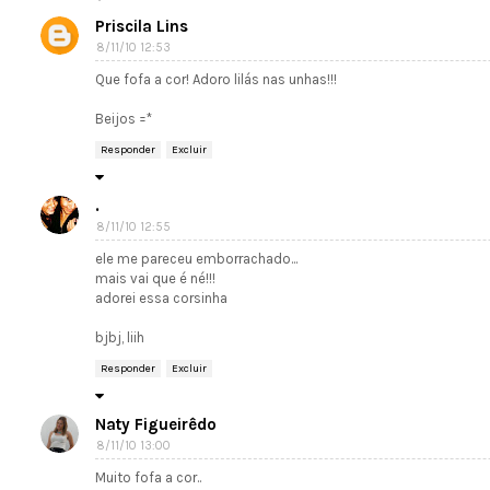
Priscila Lins
8/11/10 12:53
Que fofa a cor! Adoro lilás nas unhas!!!
Beijos =*
Responder
Excluir
.
8/11/10 12:55
ele me pareceu emborrachado...
mais vai que é né!!!
adorei essa corsinha
bjbj, liih
Responder
Excluir
Naty Figueirêdo
8/11/10 13:00
Muito fofa a cor..