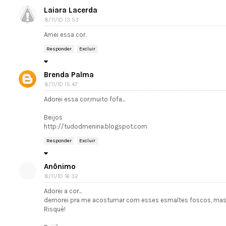
Laiara Lacerda
8/11/10 13:53
Amei essa cor.
Responder
Excluir
Brenda Palma
8/11/10 15:47
Adorei essa cor,muito fofa...
Beijos
http://tudodmenina.blogspot.com
Responder
Excluir
Anônimo
8/11/10 16:32
Adorei a cor...
demorei pra me acostumar com esses esmaltes foscos, mas já 
Risquè!