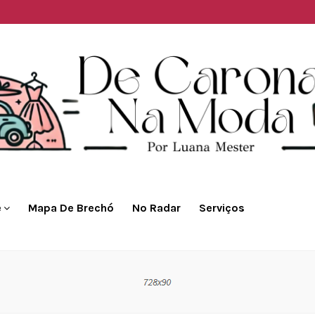
e
Mapa De Brechó
No Radar
Serviços