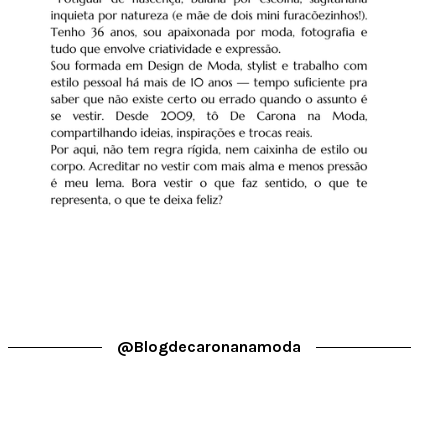
@blogdecaronanamoda