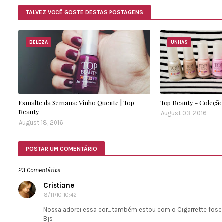
TALVEZ VOCÊ GOSTE DESTAS POSTAGENS
BELEZA
UNHAS
Esmalte da Semana: Vinho Quente | Top
Top Beauty - Coleção
Beauty
August 03, 2016
August 18, 2016
POSTAR UM COMENTÁRIO
23 Comentários
Cristiane
8/11/10 10:42
Nossa adorei essa cor... também estou com o Cigarrette fosco
Bjs