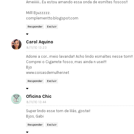
Ameiiiiii... Eu estou amando essa onda de esmltes foscos!!
Milll Bjuzzzzz.
complementto.blogspot.com
Responder
Excluir
Carol Aquino
8/11/10 13:23
Adorei a cor... meio lavanda!! Acho lindo esmaltes nesse tom!!
Comprei o Cigarrete fosco, mas ainda n usei!!!
Bjo
www.coisasdemulher.net
Responder
Excluir
Oficina Chic
8/11/10 13:44
Super lindo esse tom de lilás, gostei!
Bjos, Gabi
Responder
Excluir