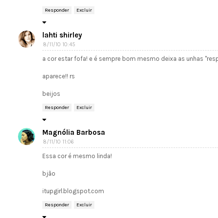
Responder
Excluir
lahti shirley
8/11/10 10:45
a cor estar fofa! e é sempre bom mesmo deixa as unhas ''res
aparece!! rs
beijos
Responder
Excluir
Magnólia Barbosa
8/11/10 11:06
Essa cor é mesmo linda!
bjão
itupgirl.blogspot.com
Responder
Excluir