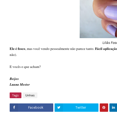
Lilás Fos
Ele é fosco
Fácil aplicaçã
, mas você vendo pessoalmente não parece tanto.
não).
E vocês o que acham?
Beijos
Luana Mester
Tags
Unhas
Facebook
Twitter