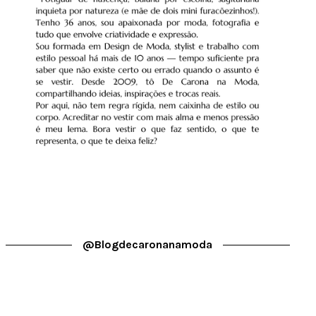
@blogdecaronanamoda