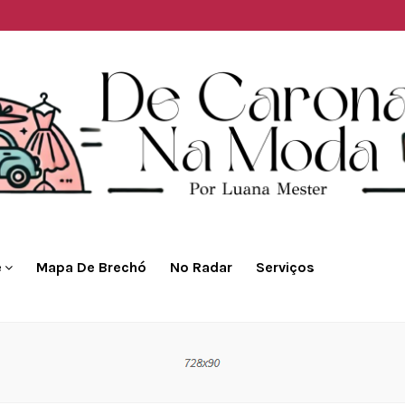
e
Mapa De Brechó
No Radar
Serviços