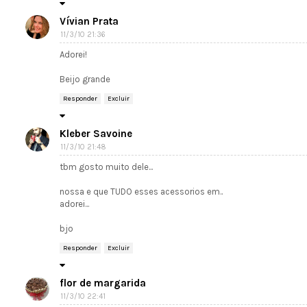
Vívian Prata
11/3/10 21:36
Adorei!
Beijo grande
Responder
Excluir
Kleber Savoine
11/3/10 21:48
tbm gosto muito dele...
nossa e que TUDO esses acessorios em..
adorei...
bjo
Responder
Excluir
flor de margarida
11/3/10 22:41