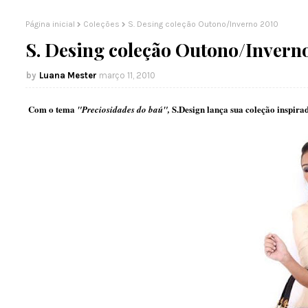
Página inicial
Coleções
S. Desing coleção Outono/Inverno 2010
S. Desing coleção Outono/Invern
Luana Mester
março 11, 2010
Com o tema
S.Design lança sua coleção inspira
"Preciosidades do baú",