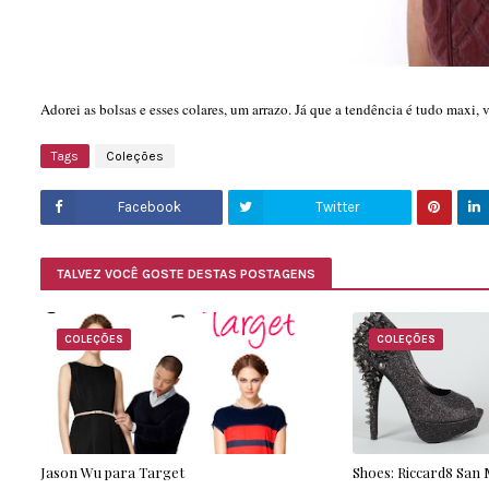
Adorei as bolsas e esses colares, um arrazo. Já que a tendência é tudo maxi, 
Tags
Coleções
Facebook
Twitter
TALVEZ VOCÊ GOSTE DESTAS POSTAGENS
COLEÇÕES
COLEÇÕES
Jason Wu para Target
Shoes: Riccard8 San 