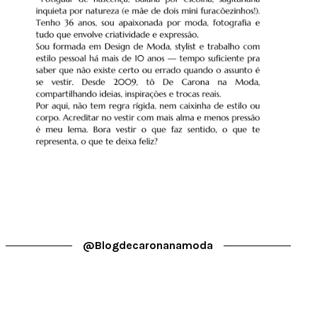
@blogdecaronanamoda