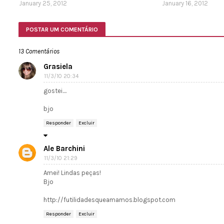
January 25, 2012
January 16, 2012
POSTAR UM COMENTÁRIO
13 Comentários
Grasiela
11/3/10 20:34
gostei....
bjo
Responder
Excluir
Ale Barchini
11/3/10 21:29
Amei! Lindas peças!
Bjo
http://futilidadesqueamamos.blogspot.com
Responder
Excluir