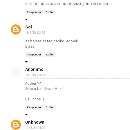
oi!TUDO LINDO ACESSÓRIOS,MAKE,TUDO BEIJOSSSS
Responder
Excluir
Sol
11/3/10 23:36
As bolsas estao bapho! Adorei!!!
Bjsss
Responder
Excluir
Anônimo
11/3/10 23:52
Adorei *-*
Amo a tendência Maxi!
Beijinhos :)
Responder
Excluir
Unknown
12/3/10 01:27