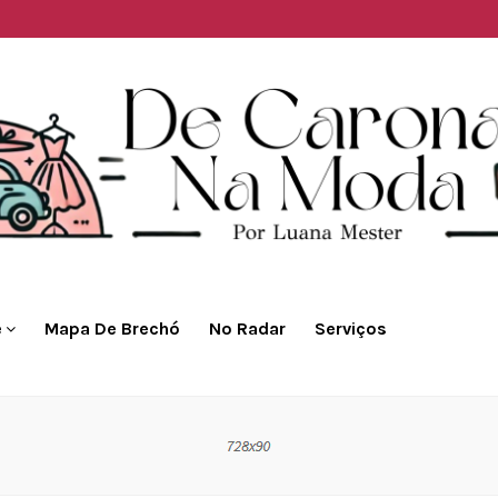
e
Mapa De Brechó
No Radar
Serviços