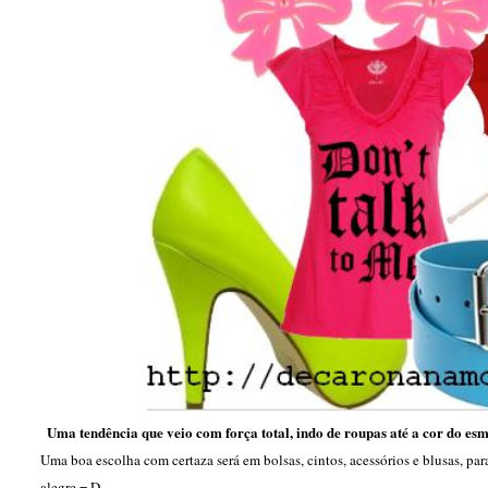
Uma tendência que veio com força total, indo de roupas até a cor do es
Uma boa escolha com certaza será em bolsas, cintos, acessórios e blusas, pa
alegre = D.