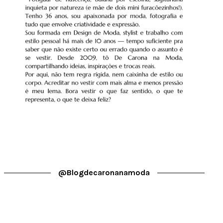
@blogdecaronanamoda