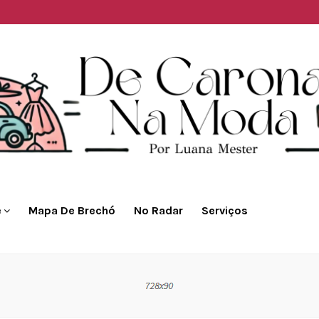
e
Mapa De Brechó
No Radar
Serviços