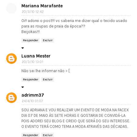
Mariana Marafante
20/3/10 12:42
Oi!! adorei o post!!! vc saberia me dizer qual o tecido usado
para as roupas de praia da época??
Beijokas!!!
Responder
Excluir
Luana Mester
20/3/10 13:01
Não sei lhe informar não = [
Responder
Excluir
adrimm37
24/4/10 01:07
SOU ADRIANA E VOU REALIZAR UM EVENTO DE MODA NA FACEX
DIA 07 DE MAIO ÀS SETE HORAS E GOSTARIA DE CONVIDÁ-LA
POIS ADOREI SEU BLOG E CREIO QUE SERÁ DO SEU INTERESSE.
O EVENTO TERÁ COMO TEMA A MODA ATRAVÉS DAS DÉCADAS.
Responder
Excluir