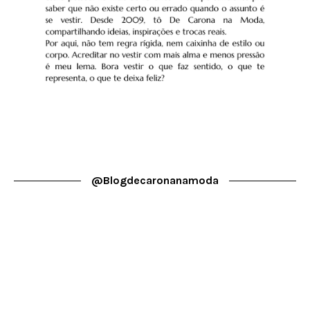
@blogdecaronanamoda